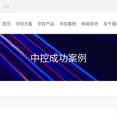
首页
中控方案
中控产品
中控案例
新闻资讯
关于我
MINICC云会控
会议室
AI智慧物联中控系统
云控教室
中控成功案例
AI智慧云控教室系统
其它