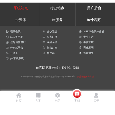
系统站点
行业站点
用户后台
itc资讯
itc服务
itc小程序
视频会议
会议系统
itcHUB会议一体机
LED显示屏
公共广播
专业扩声
信号传输管理
录播系统
中控系统
分布式平台
舞台灯光
亮化照明
云会务
扬声器
智能建筑
pis车载系统
itc官网
咨询热线：400-991-2218
Copyright © 广东保伦电子股份有限公司
粤ICP备16106620号
产品参数解释声明
首页
方案
产品
案例
关于