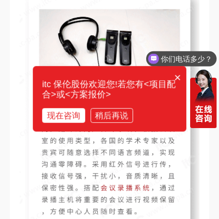
你们电话多少？
×
itc 保伦股份欢迎您!若您有<项目配
合>或<方案报价>
现在咨询
稍后再说