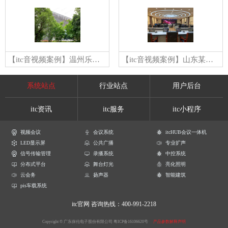
【itc音视频案例】温州乐清博物馆
【itc音视频案例】山东某公安局指挥中心
系统站点
行业站点
用户后台
itc资讯
itc服务
itc小程序
视频会议
会议系统
itcHUB会议一体机
LED显示屏
公共广播
专业扩声
信号传输管理
录播系统
中控系统
分布式平台
舞台灯光
亮化照明
云会务
扬声器
智能建筑
pis车载系统
itc官网
咨询热线：400-991-2218
Copyright © 广东保伦电子股份有限公司
粤ICP备16106620号
产品参数解释声明