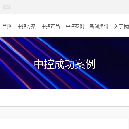
首页
中控方案
中控产品
中控案例
新闻资讯
关于我
MINICC云会控
会议室
AI智慧物联中控系统
云控教室
中控成功案例
AI智慧云控教室系统
其它