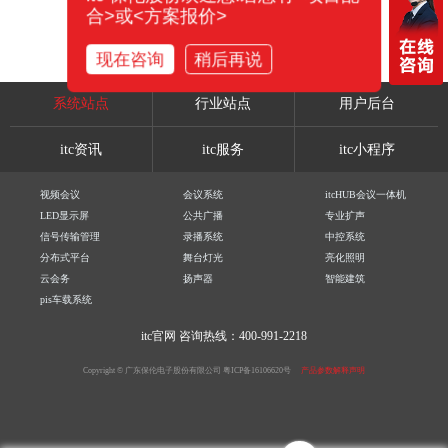
合>或<方案报价>
现在咨询
稍后再说
系统站点
行业站点
用户后台
itc资讯
itc服务
itc小程序
视频会议
会议系统
itcHUB会议一体机
LED显示屏
公共广播
专业扩声
信号传输管理
录播系统
中控系统
分布式平台
舞台灯光
亮化照明
云会务
扬声器
智能建筑
pis车载系统
itc官网
咨询热线：400-991-2218
Copyright © 广东保伦电子股份有限公司
粤ICP备16106620号
产品参数解释声明