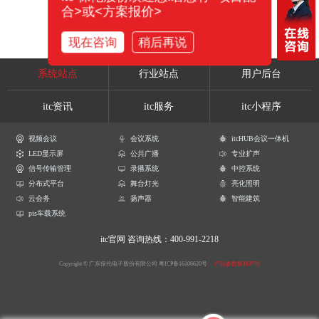
合>或<方案报价>
现在咨询
稍后再说
系统站点
行业站点
用户后台
itc资讯
itc服务
itc小程序
视频会议
会议系统
itcHUB会议一体机
LED显示屏
公共广播
专业扩声
信号传输管理
录播系统
中控系统
分布式平台
舞台灯光
亮化照明
云会务
扬声器
智能建筑
pis车载系统
itc官网
咨询热线：400-991-2218
Copyright © 广东保伦电子股份有限公司
粤ICP备16106620号
产品参数解释声明