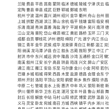
兰陵
费县
平邑
莒南
蒙阴
临沭
德城
陵城
宁津
庆云
临
定陶
曹县
单县
成武
巨野
郓城
鄄城
东明
杭州
宁波
温州
嘉兴
湖州
绍兴
金华
衢州
舟山
台州
丽
上城
拱墅
西湖
滨江
萧山
余杭
临平
钱塘
富阳
临安
桐
乐清
南湖
秀洲
嘉善
海盐
海宁
平湖
桐乡
吴兴
南浔
德
江山
定海
普陀
岱山
嵊泗
椒江
黄岩
路桥
玉环
三门
天
成都
自贡
攀枝花
泸州
德阳
绵阳
广元
遂宁
内江
乐山
锦江
青羊
金牛
武侯
成华
龙泉驿
青白江
新都
温江
双
阳
纳溪
龙马潭
泸县
合江
叙永
古蔺
旌阳
罗江
中江
广
射洪
市中
东兴
威远
资中
隆昌
沙湾
五通桥
金口河
犍
南溪
叙州
江安
长宁
高县
珙县
筠连
兴文
屏山
广安区
通江
南江
雁江
安岳
乐至
马尔康
金川
小金
阿坝
若尔
巴塘
乡城
稻城
得荣
西昌
木里
盐源
德昌
会理
会东
宁
郑州
开封
洛阳
平顶山
安阳
鹤壁
新乡
焦作
濮阳
许昌
中原
二七
管城
金水
上街
惠济
中牟
巩义
荥阳
新密
新
伊川
偃师
新华
卫东
石龙
湛河
宝丰
叶县
鲁山
郏县
舞
封丘
长垣
解放
中站
马村
山阳
修武
博爱
武陟
温县
沁
义马
灵宝
卧龙
宛城
南召
方城
西峡
镇平
内乡
淅川
社
息县
川汇
淮阳
扶沟
西华
商水
沈丘
郸城
太康
鹿邑
项