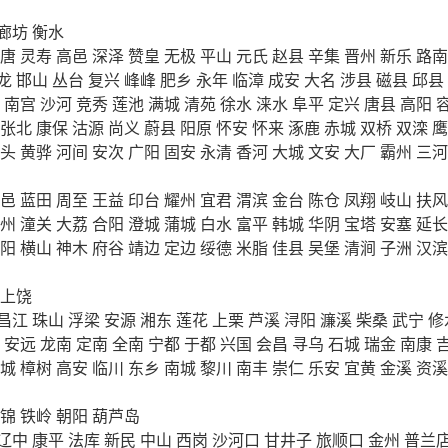
廊坊
衡水
唐
灵寿
高邑
深泽
赞皇
无极
平山
元氏
赵县
辛集
晋州
新乐
路南
龙
邯山
丛台
复兴
峰峰
肥乡
永年
临漳
成安
大名
涉县
磁县
邱县
南宫
沙河
竞秀
莲池
满城
清苑
徐水
涞水
阜平
定兴
唐县
高阳
张北
康保
沽源
尚义
蔚县
阳原
怀安
怀来
涿鹿
赤城
双桥
双滦
鹰
头
黄骅
河间
安次
广阳
固安
永清
香河
大城
文安
大厂
霸州
三河
邑
蓝田
周至
王益
印台
耀州
宜君
渭滨
金台
陈仓
凤翔
岐山
扶风
州
潼关
大荔
合阳
澄城
蒲城
白水
富平
韩城
华阴
宝塔
安塞
延长
阳
横山
神木
府谷
靖边
定边
绥德
米脂
佳县
吴堡
清涧
子洲
汉滨
上饶
昌江
珠山
浮梁
安源
湘东
莲花
上栗
芦溪
浔阳
濂溪
柴桑
武宁
修
安远
龙南
定南
全南
宁都
于都
兴国
会昌
寻乌
石城
瑞金
南康
城
樟树
高安
临川
东乡
南城
黎川
南丰
崇仁
乐安
宜黄
金溪
资溪
锦
铁岭
朝阳
葫芦岛
辽中
康平
法库
新民
中山
西岗
沙河口
甘井子
旅顺口
金州
普兰