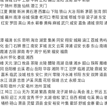
宁
随州
恩施
仙桃
潜江
天门
江夏
黄陂
新洲
黄石港
西塞山
下陆
铁山
大冶
阳新
茅箭
张湾
郧
城
襄州
南漳
谷城
保康
老河口
枣阳
宜城
鄂城
华容
梁子湖
东宝
红安
罗田
英山
浠水
蕲春
黄梅
麻城
武穴
咸安
嘉鱼
通城
崇阳
潭
福清
长乐
思明
海沧
湖里
集美
同安
翔安
城厢
涵江
荔城
秀屿
化
金门
石狮
晋江
南安
芗城
龙文
云霄
漳浦
诏安
长泰
东山
南靖
霞浦
古田
屏南
寿宁
周宁
柘荣
福安
福鼎
永州
怀化
娄底
湘西
峰
天元
渌口
攸县
茶陵
炎陵
醴陵
雨湖
岳塘
湘乡
韶山
珠晖
雁峰
冈
岳阳楼
云溪
君山
岳阳
华容
湘阴
平江
汨罗
临湘
武陵
鼎城
安
嘉禾
临武
汝城
桂东
安仁
资兴
零陵
冷水滩
祁阳
东安
双牌
道县
水江
涟源
吉首
泸溪
凤凰
花垣
保靖
古丈
永顺
龙山
阜阳
宿州
六安
亳州
池州
宣城
江
鸠江
三山
无为
芜湖
繁昌
南陵
龙子湖
蚌山
禹会
淮上
怀远
五
枞阳
迎江
大观
宜秀
怀宁
太湖
宿松
望江
岳西
桐城
屯溪
黄山
埇桥
砀山
萧县
灵璧
泗县
金安
裕安
叶集
霍邱
舒城
金寨
霍山