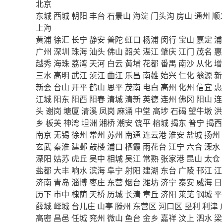
北京
东城
西城
朝阳
丰台
石景山
海淀
门头沟
房山
通州
顺
上海
黄浦
徐汇
长宁
静安
普陀
虹口
杨浦
闵行
宝山
嘉定
浦
广州
深圳
珠海
汕头
佛山
韶关
湛江
肇庆
江门
茂名
惠
越秀
海珠
荔湾
天河
白云
黄埔
花都
番禺
南沙
从化
增
三水
高明
武江
浈江
曲江
乐昌
南雄
始兴
仁化
翁源
新
新会
台山
开平
鹤山
恩平
茂南
电白
高州
化州
信宜
惠
江城
阳东
阳西
阳春
清城
清新
英德
连州
佛冈
阳山
连
头
谢岗
塘厦
清溪
凤岗
麻涌
中堂
高埗
石碣
望牛墩
洪
乡
板芙
神湾
坦洲
湘桥
潮安
饶平
榕城
揭东
普宁
揭西
南京
无锡
徐州
常州
苏州
南通
连云港
淮安
盐城
扬州
玄武
秦淮
建邺
鼓楼
浦口
栖霞
雨花台
江宁
六合
溧水
溧阳
姑苏
虎丘
吴中
相城
吴江
常熟
张家港
昆山
太仓
盐都
大丰
响水
滨海
阜宁
射阳
建湖
东台
广陵
邗江
江
济南
青岛
淄博
枣庄
东营
烟台
潍坊
济宁
泰安
威海
日
历下
市中
槐荫
天桥
历城
长清
章丘
济阳
莱芜
钢城
平
薛城
峄城
台儿庄
山亭
滕州
东营区
河口区
垦利
利津
高密
昌邑
任城
兖州
微山
鱼台
金乡
嘉祥
汶上
泗水
梁