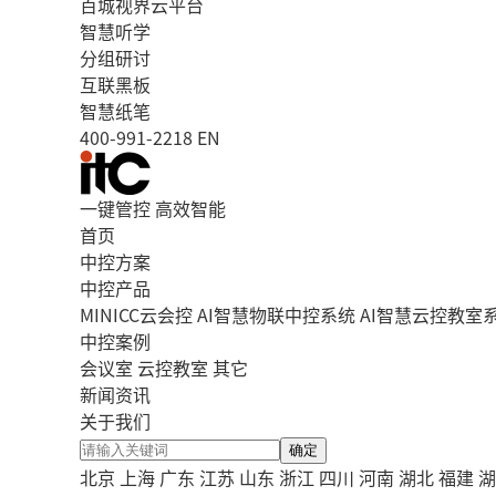
百城视界云平台
智慧听学
分组研讨
互联黑板
智慧纸笔
400-991-2218
EN
一键管控 高效智能
首页
中控方案
中控产品
MINICC云会控
AI智慧物联中控系统
AI智慧云控教室
中控案例
会议室
云控教室
其它
新闻资讯
关于我们
确定
北京
上海
广东
江苏
山东
浙江
四川
河南
湖北
福建
湖