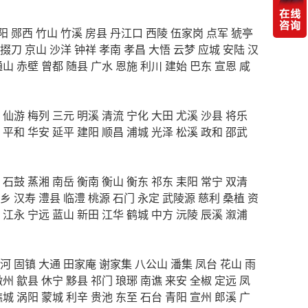
阳
郧西
竹山
竹溪
房县
丹江口
西陵
伍家岗
点军
猇亭
掇刀
京山
沙洋
钟祥
孝南
孝昌
大悟
云梦
应城
安陆
汉
通山
赤壁
曾都
随县
广水
恩施
利川
建始
巴东
宣恩
咸
仙游
梅列
三元
明溪
清流
宁化
大田
尤溪
沙县
将乐
平和
华安
延平
建阳
顺昌
浦城
光泽
松溪
政和
邵武
石鼓
蒸湘
南岳
衡南
衡山
衡东
祁东
耒阳
常宁
双清
乡
汉寿
澧县
临澧
桃源
石门
永定
武陵源
慈利
桑植
资
江永
宁远
蓝山
新田
江华
鹤城
中方
沅陵
辰溪
溆浦
河
固镇
大通
田家庵
谢家集
八公山
潘集
凤台
花山
雨
徽州
歙县
休宁
黟县
祁门
琅琊
南谯
来安
全椒
定远
凤
谯城
涡阳
蒙城
利辛
贵池
东至
石台
青阳
宣州
郎溪
广