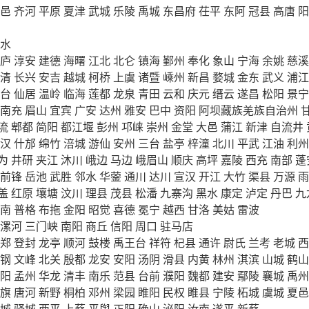
邑
齐河
平原
夏津
武城
乐陵
禹城
东昌府
茌平
东阿
冠县
高唐
阳
水
庐
淳安
建德
海曙
江北
北仑
镇海
鄞州
奉化
象山
宁海
余姚
慈溪
清
长兴
安吉
越城
柯桥
上虞
诸暨
嵊州
新昌
婺城
金东
武义
浦江
台
仙居
温岭
临海
莲都
龙泉
青田
云和
庆元
缙云
遂昌
松阳
景宁
南充
眉山
宜宾
广安
达州
雅安
巴中
资阳
阿坝藏族羌族自治州
流
郫都
简阳
都江堰
彭州
邛崃
崇州
金堂
大邑
蒲江
新津
自流井
汉
什邡
绵竹
涪城
游仙
安州
三台
盐亭
梓潼
北川
平武
江油
利州
为
井研
夹江
沐川
峨边
马边
峨眉山
顺庆
高坪
嘉陵
西充
南部
蓬
前锋
岳池
武胜
邻水
华蓥
通川
达川
宣汉
开江
大竹
渠县
万源
雨
盖
红原
壤塘
汶川
理县
茂县
松潘
九寨沟
黑水
康定
泸定
丹巴
九
南
普格
布拖
金阳
昭觉
喜德
冕宁
越西
甘洛
美姑
雷波
漯河
三门峡
南阳
商丘
信阳
周口
驻马店
郑
登封
龙亭
顺河
鼓楼
禹王台
祥符
杞县
通许
尉氏
兰考
老城
西
钢
文峰
北关
殷都
龙安
安阳
汤阴
滑县
内黄
林州
淇滨
山城
鹤山
阳
孟州
华龙
清丰
南乐
范县
台前
濮阳
魏都
建安
鄢陵
襄城
禹州
旗
唐河
新野
桐柏
邓州
梁园
睢阳
民权
睢县
宁陵
柘城
虞城
夏邑
城
驿城
西平
上蔡
平舆
正阳
确山
泌阳
汝南
遂平
新蔡