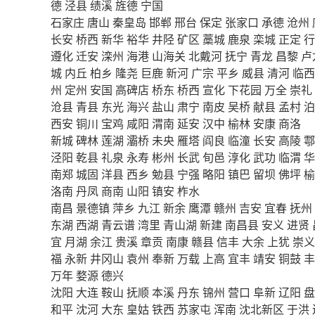
德
泾县
绩溪
旌德
宁国
石家庄
唐山
秦皇岛
邯郸
邢台
保定
张家口
承德
沧州
长安
桥西
新华
裕华
井陉
矿区
藁城
鹿泉
栾城
正定
行
遵化
迁安
滦州
海港
山海关
北戴河
抚宁
青龙
昌黎
卢
城
内丘
柏乡
隆尧
巨鹿
新河
广宗
平乡
威县
清河
临西
州
定州
安国
高碑店
桥东
桥西
宣化
下花园
万全
崇礼
沧县
青县
东光
海兴
盐山
肃宁
南皮
吴桥
献县
孟村
泊
西安
铜川
宝鸡
咸阳
渭南
延安
汉中
榆林
安康
商洛
新城
碑林
莲湖
灞桥
未央
雁塔
阎良
临潼
长安
高陵
鄠
泾阳
乾县
礼泉
永寿
彬州
长武
旬邑
淳化
武功
临渭
华
南郑
城固
洋县
西乡
勉县
宁强
略阳
镇巴
留坝
佛坪
榆
洛南
丹凤
商南
山阳
镇安
柞水
南昌
景德镇
萍乡
九江
新余
鹰潭
赣州
吉安
宜春
抚州
东湖
西湖
青云谱
湾里
青山湖
新建
南昌县
安义
进贤
宜
月湖
余江
贵溪
章贡
南康
赣县
信丰
大余
上犹
崇义
福
永新
井冈山
袁州
奉新
万载
上高
宜丰
靖安
铜鼓
丰
万年
婺源
德兴
沈阳
大连
鞍山
抚顺
本溪
丹东
锦州
营口
阜新
辽阳
盘
和平
沈河
大东
皇姑
铁西
苏家屯
浑南
沈北新区
于洪