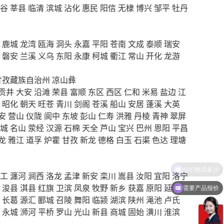
谷
莘县
临清
滨城
沾化
惠民
阳信
无棣
博兴
邹平
牡丹
鹿城
龙湾
瓯海
洞头
永嘉
平阳
苍南
文成
泰顺
瑞安
磐安
兰溪
义乌
东阳
永康
柯城
衢江
常山
开化
龙游
甘孜藏族自治州
凉山彝
贡井
大安
沿滩
荣县
富顺
东区
西区
仁和
米易
盐边
江
昭化
朝天
旺苍
青川
剑阁
苍溪
船山
安居
蓬溪
大英
安
营山
仪陇
阆中
东坡
彭山
仁寿
洪雅
丹棱
青神
翠屏
城
名山
荥经
汉源
石棉
天全
芦山
宝兴
巴州
恩阳
平昌
龙
雅江
道孚
炉霍
甘孜
新龙
德格
白玉
石渠
色达
理塘
工
瀍河
涧西
洛龙
孟津
新安
栾川
嵩县
汝阳
宜阳
洛宁
浚县
淇县
红旗
卫滨
凤泉
牧野
新乡
获嘉
原阳
延津
需要产品报价
长葛
源汇
郾城
召陵
舞阳
临颍
湖滨
陕州
渑池
卢氏
永城
浉河
平桥
罗山
光山
新县
商城
固始
潢川
淮滨