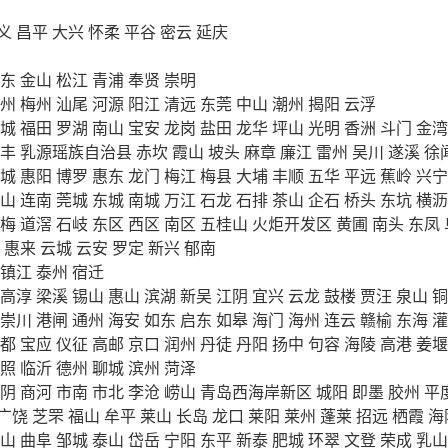
义
昌平
大兴
怀柔
平谷
密云
延庆
东
金山
松江
青浦
奉贤
崇明
州
梅州
汕尾
河源
阳江
清远
东莞
中山
潮州
揭阳
云浮
城
福田
罗湖
南山
宝安
龙岗
盐田
龙华
坪山
光明
香洲
斗门
金湾
丰
乳源瑶族自治县
赤坎
霞山
坡头
麻章
廉江
雷州
吴川
遂溪
徐
城
惠阳
博罗
惠东
龙门
梅江
梅县
大埔
丰顺
五华
平远
蕉岭
兴宁
山
连南
莞城
东城
南城
万江
石龙
石排
茶山
企石
桥头
东坑
横沥
梅
道滘
石岐
东区
西区
南区
五桂山
火炬开发区
黄圃
南头
东凤
惠来
云城
云安
罗定
新兴
郁南
镇江
泰州
宿迁
高淳
梁溪
锡山
惠山
滨湖
新吴
江阴
宜兴
云龙
鼓楼
贾汪
泉山
铜
崇川
港闸
通州
海安
如东
启东
如皋
海门
海州
连云
赣榆
东海
灌
都
宝应
仪征
高邮
京口
润州
丹徒
丹阳
扬中
句容
海陵
高港
姜堰
照
临沂
德州
聊城
滨州
菏泽
阴
商河
市南
市北
李沧
崂山
青岛西海岸新区
城阳
即墨
胶州
平
广饶
芝罘
福山
牟平
莱山
长岛
龙口
莱阳
莱州
蓬莱
招远
栖霞
海
山
曲阜
邹城
泰山
岱岳
宁阳
东平
新泰
肥城
环翠
文登
荣成
乳山