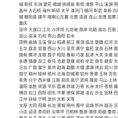
城
新抚
东洲
望花
顺城
抚顺县
新宾
清原
平山
溪湖
明
盖州
大石桥
海州
新邱
太平
清河门
细河
彰武
阜新
白
城
朝阳县
建平
喀喇沁左翼
北票
凌源
连山
龙港
南票
重庆
渝中
大渡口
江北
沙坪坝
九龙坡
南岸
北碚
渝北
巴南
巫山
巫溪
石柱
秀山
酉阳
彭水
昆明
曲靖
玉溪
保山
昭通
丽江
普洱
临沧
楚雄
红河
文
五华
盘龙
官渡
西山
东川
呈贡
晋宁
富民
宜良
石林
嵩
施甸
腾冲
龙陵
昌宁
昭阳
鲁甸
巧家
盐津
大关
永善
绥
永德
镇康
双江
耿马
沧源
楚雄
双柏
牟定
南华
姚安
大
丘北
广南
富宁
景洪
勐海
勐腊
大理
漾濞
祥云
宾川
弥
南宁
柳州
桂林
梧州
北海
防城港
钦州
贵港
玉林
百色
青秀
兴宁
西乡塘
江南
良庆
邕宁
武鸣
隆安
马山
上林
灌阳
龙胜
资源
平乐
荔浦
恭城
万秀
长洲
龙圩
苍梧
藤
博白
右江
田阳
田东
平果
德保
那坡
凌云
乐业
田林
西
江州
扶绥
宁明
龙州
大新
天等
太原
大同
阳泉
长治
晋城
朔州
晋中
运城
忻州
临汾
吕
小店
迎泽
杏花岭
尖草坪
万柏林
晋源
清徐
阳曲
娄烦
壶关
长子
武乡
沁县
沁源
城区
泽州
高平
阳城
陵川
沁