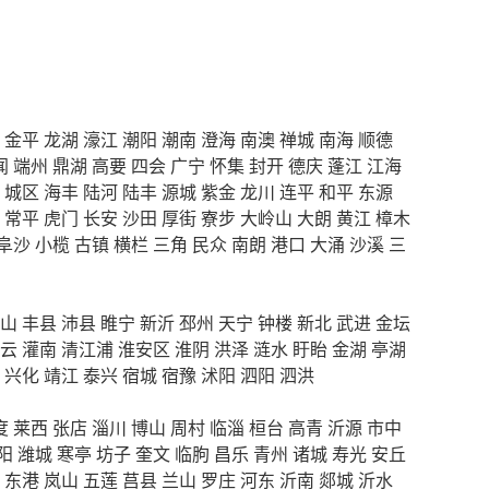
金平
龙湖
濠江
潮阳
潮南
澄海
南澳
禅城
南海
顺德
闻
端州
鼎湖
高要
四会
广宁
怀集
封开
德庆
蓬江
江海
城区
海丰
陆河
陆丰
源城
紫金
龙川
连平
和平
东源
常平
虎门
长安
沙田
厚街
寮步
大岭山
大朗
黄江
樟木
阜沙
小榄
古镇
横栏
三角
民众
南朗
港口
大涌
沙溪
三
山
丰县
沛县
睢宁
新沂
邳州
天宁
钟楼
新北
武进
金坛
云
灌南
清江浦
淮安区
淮阴
洪泽
涟水
盱眙
金湖
亭湖
兴化
靖江
泰兴
宿城
宿豫
沭阳
泗阳
泗洪
度
莱西
张店
淄川
博山
周村
临淄
桓台
高青
沂源
市中
阳
潍城
寒亭
坊子
奎文
临朐
昌乐
青州
诸城
寿光
安丘
东港
岚山
五莲
莒县
兰山
罗庄
河东
沂南
郯城
沂水