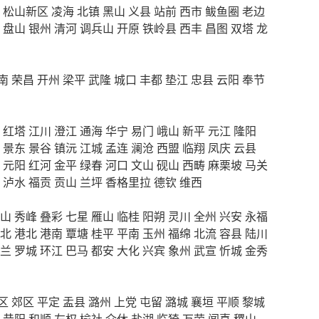
松山新区
凌海
北镇
黑山
义县
站前
西市
鲅鱼圈
老边
盘山
银州
清河
调兵山
开原
铁岭县
西丰
昌图
双塔
龙
南
荣昌
开州
梁平
武隆
城口
丰都
垫江
忠县
云阳
奉节
红塔
江川
澄江
通海
华宁
易门
峨山
新平
元江
隆阳
景东
景谷
镇沅
江城
孟连
澜沧
西盟
临翔
凤庆
云县
元阳
红河
金平
绿春
河口
文山
砚山
西畴
麻栗坡
马关
泸水
福贡
贡山
兰坪
香格里拉
德钦
维西
山
秀峰
叠彩
七星
雁山
临桂
阳朔
灵川
全州
兴安
永福
北
港北
港南
覃塘
桂平
平南
玉州
福绵
北流
容县
陆川
兰
罗城
环江
巴马
都安
大化
兴宾
象州
武宣
忻城
金秀
区
郊区
平定
盂县
潞州
上党
屯留
潞城
襄垣
平顺
黎城
昔阳
和顺
左权
榆社
介休
盐湖
临猗
万荣
闻喜
稷山