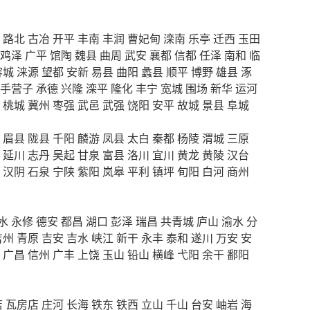
路北
古冶
开平
丰南
丰润
曹妃甸
滦南
乐亭
迁西
玉田
鸡泽
广平
馆陶
魏县
曲周
武安
襄都
信都
任泽
南和
临
容城
涞源
望都
安新
易县
曲阳
蠡县
顺平
博野
雄县
涿
手营子
承德
兴隆
滦平
隆化
丰宁
宽城
围场
新华
运河
桃城
冀州
枣强
武邑
武强
饶阳
安平
故城
景县
阜城
眉县
陇县
千阳
麟游
凤县
太白
秦都
杨陵
渭城
三原
延川
志丹
吴起
甘泉
富县
洛川
宜川
黄龙
黄陵
汉台
汉阴
石泉
宁陕
紫阳
岚皋
平利
镇坪
旬阳
白河
商州
水
永修
德安
都昌
湖口
彭泽
瑞昌
共青城
庐山
渝水
分
吉州
青原
吉安
吉水
峡江
新干
永丰
泰和
遂川
万安
安
广昌
信州
广丰
上饶
玉山
铅山
横峰
弋阳
余干
鄱阳
店
瓦房店
庄河
长海
铁东
铁西
立山
千山
台安
岫岩
海