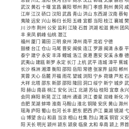
武汉
黄石
十堰
宜昌
襄阳
鄂州
荆门
孝感
荆州
黄冈
咸
江岸
江汉
硚口
汉阳
武昌
青山
洪山
东西湖
汉南
蔡甸
夷陵
远安
兴山
秭归
长阳
五峰
宜都
当阳
枝江
襄城
樊
川
沙市
荆州
公安
监利
江陵
石首
洪湖
松滋
黄州
团风
丰
来凤
鹤峰
仙桃
潜江
福州
厦门
莆田
三明
泉州
漳州
南平
龙岩
宁德
鼓楼
台江
仓山
马尾
晋安
闽侯
连江
罗源
闽清
永泰
平
泰宁
建宁
永安
丰泽
鲤城
洛江
泉港
惠安
安溪
永春
德
武夷山
建瓯
新罗
永定
长汀
上杭
武平
连城
漳平
蕉城
长沙
株洲
湘潭
衡阳
邵阳
岳阳
常德
张家界
益阳
郴州
芙蓉
天心
岳麓
开福
雨花
望城
浏阳
宁乡
荷塘
芦淞
石
大祥
北塔
邵东
新邵
邵阳
隆回
洞口
绥宁
新宁
城步
武
阳
赫山
南县
桃江
安化
沅江
北湖
苏仙
桂阳
宜章
永兴
会同
麻阳
新晃
芷江
靖州
通道
洪江
娄星
双峰
新化
冷
合肥
芜湖
蚌埠
淮南
马鞍山
淮北
铜陵
安庆
黄山
滁州
瑶海
庐阳
蜀山
包河
长丰
肥东
肥西
庐江
巢湖
镜湖
弋
山
博望
含山
和县
当涂
相山
杜集
烈山
濉溪
铜官
义安
阳
天长
明光
颍州
颍东
颍泉
临泉
太和
阜南
颍上
界首