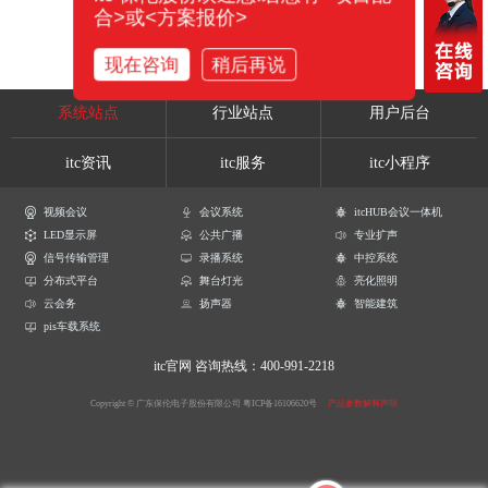
合>或<方案报价>
现在咨询
稍后再说
系统站点
行业站点
用户后台
itc资讯
itc服务
itc小程序
视频会议
会议系统
itcHUB会议一体机
LED显示屏
公共广播
专业扩声
信号传输管理
录播系统
中控系统
分布式平台
舞台灯光
亮化照明
云会务
扬声器
智能建筑
pis车载系统
itc官网
咨询热线：400-991-2218
Copyright © 广东保伦电子股份有限公司
粤ICP备16106620号
产品参数解释声明