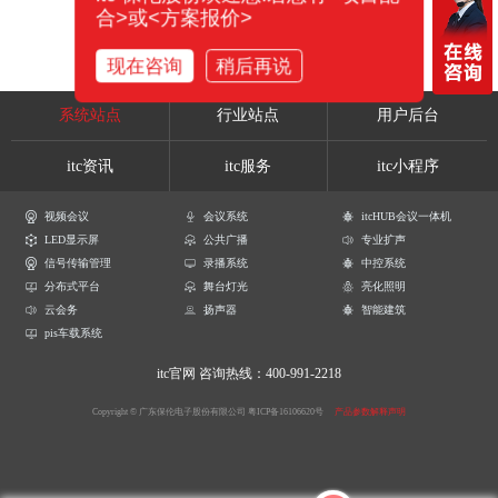
合>或<方案报价>
现在咨询
稍后再说
系统站点
行业站点
用户后台
itc资讯
itc服务
itc小程序
视频会议
会议系统
itcHUB会议一体机
LED显示屏
公共广播
专业扩声
信号传输管理
录播系统
中控系统
分布式平台
舞台灯光
亮化照明
云会务
扬声器
智能建筑
pis车载系统
itc官网
咨询热线：400-991-2218
Copyright © 广东保伦电子股份有限公司
粤ICP备16106620号
产品参数解释声明