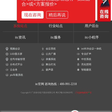
合>或<方案报价>
现在咨询
稍后再说
系统站点
行业站点
用户后台
itc资讯
itc服务
itc小程序
视频会议
会议系统
itcHUB会议一体机
LED显示屏
公共广播
专业扩声
信号传输管理
录播系统
中控系统
分布式平台
舞台灯光
亮化照明
云会务
扬声器
智能建筑
pis车载系统
itc官网
咨询热线：400-991-2218
Copyright © 广东保伦电子股份有限公司
粤ICP备16106620号
产品参数解释声明