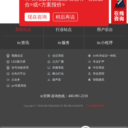
合>或<方案报价>
现在咨询
稍后再说
系统站点
行业站点
用户后台
itc资讯
itc服务
itc小程序
视频会议
会议系统
itcHUB会议一体机
LED显示屏
公共广播
专业扩声
信号传输管理
录播系统
中控系统
分布式平台
舞台灯光
亮化照明
云会务
扬声器
智能建筑
pis车载系统
itc官网
咨询热线：400-991-2218
Copyright © 广东保伦电子股份有限公司
粤ICP备16106620号
产品参数解释声明