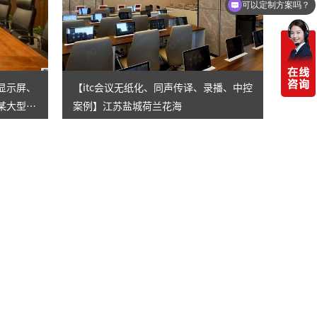
可以定制方案吗？
D显示屏、
【itc会议无纸化、同声传译、录播、中控
某大型国
案例】江苏盐城荷兰花海