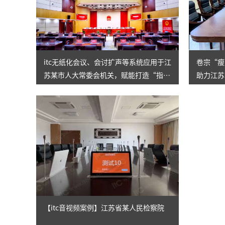
itc无纸化会议、会讨扩声等系统应用于江
卷宗“瘦
苏某市人大常委会机关，赋能打造“指
助力江苏
尖”履职新模式！
速度”
【itc音视频案例】江苏省某人民检察院