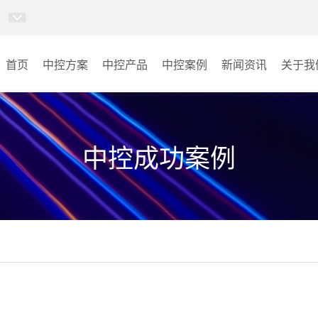
首页
中控方案
中控产品
中控案例
新闻资讯
关于我
MINICC云会控
会议室
AI智慧物联中控系统
云控教室
中控成功案例
AI智慧云控教室系统
其它