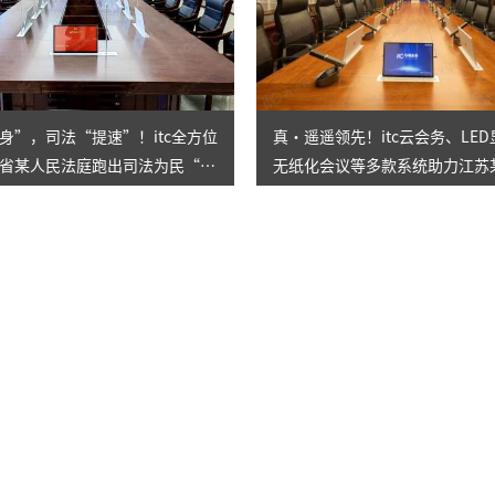
身”，司法“提速”！itc全方位
真·遥遥领先！itc云会务、LE
省某人民法庭跑出司法为民“加
无纸化会议等多款系统助力江苏
企打造一站式智慧会议室