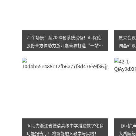
21个场景！超2000套系统设备！itc保伦
原来会议
股份全方位助力浙江嘉善县打造“一站
园基础设
式”社会治理综合服务中心
整体解决
itc助力浙江省德清高级中学搭建数字化多
【itc
功能报告厅！将智能融入教学与实践！
大禹陵纪