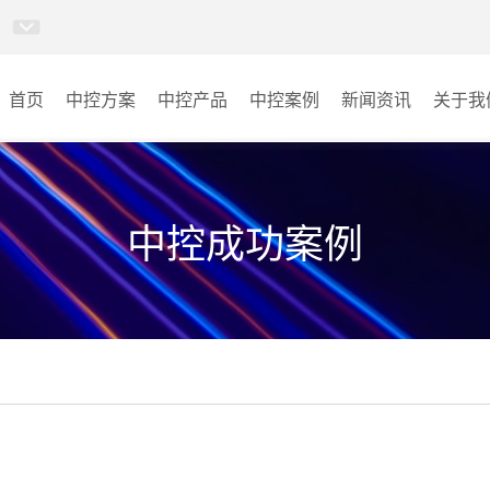
首页
中控方案
中控产品
中控案例
新闻资讯
关于我
MINICC云会控
会议室
AI智慧物联中控系统
云控教室
中控成功案例
AI智慧云控教室系统
其它