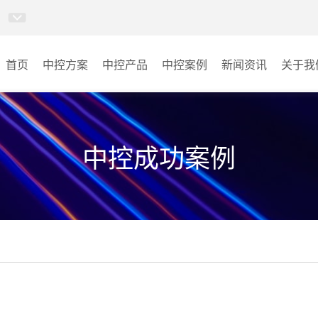
首页
中控方案
中控产品
中控案例
新闻资讯
关于我
MINICC云会控
会议室
AI智慧物联中控系统
云控教室
中控成功案例
AI智慧云控教室系统
其它