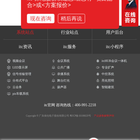
合>或<方案报价>
现在咨询
稍后再说
系统站点
行业站点
用户后台
itc资讯
itc服务
itc小程序
视频会议
会议系统
itcHUB会议一体机
LED显示屏
公共广播
专业扩声
信号传输管理
录播系统
中控系统
分布式平台
舞台灯光
亮化照明
云会务
扬声器
智能建筑
pis车载系统
itc官网
咨询热线：400-991-2218
Copyright © 广东保伦电子股份有限公司
粤ICP备16106620号
产品参数解释声明