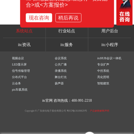
合>或<方案报价>
现在咨询
稍后再说
系统站点
行业站点
用户后台
itc资讯
itc服务
itc小程序
视频会议
会议系统
itcHUB会议一体机
LED显示屏
公共广播
专业扩声
信号传输管理
录播系统
中控系统
分布式平台
舞台灯光
亮化照明
云会务
扬声器
智能建筑
pis车载系统
itc官网
咨询热线：400-991-2218
Copyright © 广东保伦电子股份有限公司
粤ICP备16106620号
产品参数解释声明