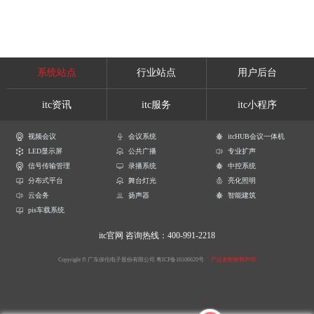
系统站点
行业站点
用户后台
itc资讯
itc服务
itc小程序
视频会议
会议系统
itcHUB会议一体机
LED显示屏
公共广播
专业扩声
信号传输管理
录播系统
中控系统
分布式平台
舞台灯光
亮化照明
云会务
扬声器
智能建筑
pis车载系统
itc官网
咨询热线：400-991-2218
Copyright © 广东保伦电子股份有限公司
粤ICP备16106620号
产品参数解释声明