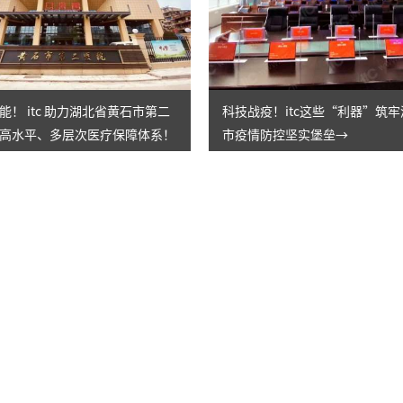
能！ itc 助力湖北省黄石市第二
科技战疫！itc这些“利器”筑
高水平、多层次医疗保障体系！
市疫情防控坚实堡垒→