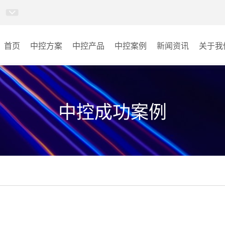
首页
中控方案
中控产品
中控案例
新闻资讯
关于我
MINICC云会控
会议室
AI智慧物联中控系统
云控教室
中控成功案例
AI智慧云控教室系统
其它