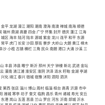
金平
龙湖
濠江
潮阳
潮南
澄海
南澳
禅城
南海
顺德
闻
端州
鼎湖
高要
四会
广宁
怀集
封开
德庆
蓬江
江海
城区
海丰
陆河
陆丰
源城
紫金
龙川
连平
和平
东源
常平
虎门
长安
沙田
厚街
寮步
大岭山
大朗
黄江
樟木
阜沙
小榄
古镇
横栏
三角
民众
南朗
港口
大涌
沙溪
三
山
丰县
沛县
睢宁
新沂
邳州
天宁
钟楼
新北
武进
金坛
云
灌南
清江浦
淮安区
淮阴
洪泽
涟水
盱眙
金湖
亭湖
兴化
靖江
泰兴
宿城
宿豫
沭阳
泗阳
泗洪
度
莱西
张店
淄川
博山
周村
临淄
桓台
高青
沂源
市中
阳
潍城
寒亭
坊子
奎文
临朐
昌乐
青州
诸城
寿光
安丘
东港
岚山
五莲
莒县
兰山
罗庄
河东
沂南
郯城
沂水
谷
莘县
临清
滨城
沾化
惠民
阳信
无棣
博兴
邹平
牡丹