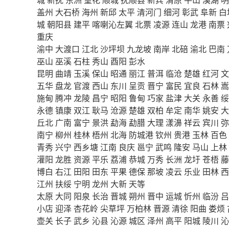
盖州
大石桥
海州
新邱
太平
清河门
细河
彰武
阜新
白
城
朝阳县
建平
喀喇沁左翼
北票
凌源
连山
龙港
南票
重庆
渝中
大渡口
江北
沙坪坝
九龙坡
南岸
北碚
渝北
巴南
巫山
巫溪
石柱
秀山
酉阳
彭水
昆明
曲靖
玉溪
保山
昭通
丽江
普洱
临沧
楚雄
红河
文
五华
盘龙
官渡
西山
东川
呈贡
晋宁
富民
宜良
石林
嵩
施甸
腾冲
龙陵
昌宁
昭阳
鲁甸
巧家
盐津
大关
永善
绥
永德
镇康
双江
耿马
沧源
楚雄
双柏
牟定
南华
姚安
大
丘北
广南
富宁
景洪
勐海
勐腊
大理
漾濞
祥云
宾川
弥
南宁
柳州
桂林
梧州
北海
防城港
钦州
贵港
玉林
百色
青秀
兴宁
西乡塘
江南
良庆
邕宁
武鸣
隆安
马山
上林
灌阳
龙胜
资源
平乐
荔浦
恭城
万秀
长洲
龙圩
苍梧
藤
博白
右江
田阳
田东
平果
德保
那坡
凌云
乐业
田林
西
江州
扶绥
宁明
龙州
大新
天等
太原
大同
阳泉
长治
晋城
朔州
晋中
运城
忻州
临汾
吕
小店
迎泽
杏花岭
尖草坪
万柏林
晋源
清徐
阳曲
娄烦
壶关
长子
武乡
沁县
沁源
城区
泽州
高平
阳城
陵川
沁