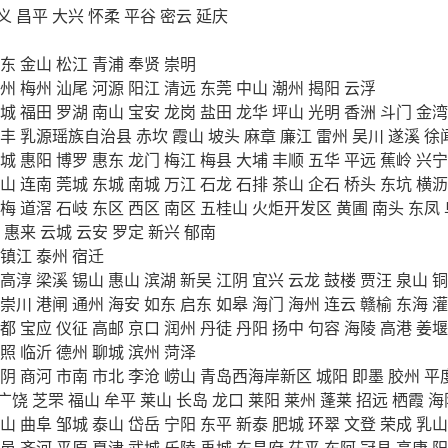
义
昌平
大兴
怀柔
平谷
密云
延庆
东
金山
松江
青浦
奉贤
崇明
州
梅州
汕尾
河源
阳江
清远
东莞
中山
潮州
揭阳
云浮
城
福田
罗湖
南山
宝安
龙岗
盐田
龙华
坪山
光明
香洲
斗门
金湾
丰
乳源瑶族自治县
赤坎
霞山
坡头
麻章
廉江
雷州
吴川
遂溪
徐
城
惠阳
博罗
惠东
龙门
梅江
梅县
大埔
丰顺
五华
平远
蕉岭
兴宁
山
连南
莞城
东城
南城
万江
石龙
石排
茶山
企石
桥头
东坑
横沥
梅
道滘
石岐
东区
西区
南区
五桂山
火炬开发区
黄圃
南头
东凤
惠来
云城
云安
罗定
新兴
郁南
镇江
泰州
宿迁
高淳
梁溪
锡山
惠山
滨湖
新吴
江阴
宜兴
云龙
鼓楼
贾汪
泉山
铜
崇川
港闸
通州
海安
如东
启东
如皋
海门
海州
连云
赣榆
东海
灌
都
宝应
仪征
高邮
京口
润州
丹徒
丹阳
扬中
句容
海陵
高港
姜堰
照
临沂
德州
聊城
滨州
菏泽
阴
商河
市南
市北
李沧
崂山
青岛西海岸新区
城阳
即墨
胶州
平
广饶
芝罘
福山
牟平
莱山
长岛
龙口
莱阳
莱州
蓬莱
招远
栖霞
海
山
曲阜
邹城
泰山
岱岳
宁阳
东平
新泰
肥城
环翠
文登
荣成
乳山
邑
齐河
平原
夏津
武城
乐陵
禹城
东昌府
茌平
东阿
冠县
高唐
阳