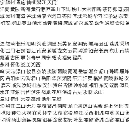
宁
随州
恩施
仙桃
潜江
天门
江夏
黄陂
新洲
黄石港
西塞山
下陆
铁山
大冶
阳新
茅箭
张湾
郧
城
襄州
南漳
谷城
保康
老河口
枣阳
宜城
鄂城
华容
梁子湖
东宝
红安
罗田
英山
浠水
蕲春
黄梅
麻城
武穴
咸安
嘉鱼
通城
崇阳
潭
福清
长乐
思明
海沧
湖里
集美
同安
翔安
城厢
涵江
荔城
秀屿
化
金门
石狮
晋江
南安
芗城
龙文
云霄
漳浦
诏安
长泰
东山
南靖
霞浦
古田
屏南
寿宁
周宁
柘荣
福安
福鼎
永州
怀化
娄底
湘西
峰
天元
渌口
攸县
茶陵
炎陵
醴陵
雨湖
岳塘
湘乡
韶山
珠晖
雁峰
冈
岳阳楼
云溪
君山
岳阳
华容
湘阴
平江
汨罗
临湘
武陵
鼎城
安
嘉禾
临武
汝城
桂东
安仁
资兴
零陵
冷水滩
祁阳
东安
双牌
道县
水江
涟源
吉首
泸溪
凤凰
花垣
保靖
古丈
永顺
龙山
阜阳
宿州
六安
亳州
池州
宣城
江
鸠江
三山
无为
芜湖
繁昌
南陵
龙子湖
蚌山
禹会
淮上
怀远
五
枞阳
迎江
大观
宜秀
怀宁
太湖
宿松
望江
岳西
桐城
屯溪
黄山
埇桥
砀山
萧县
灵璧
泗县
金安
裕安
叶集
霍邱
舒城
金寨
霍山