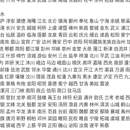
水
庐
淳安
建德
海曙
江北
北仑
镇海
鄞州
奉化
象山
宁海
余姚
慈溪
清
长兴
安吉
越城
柯桥
上虞
诸暨
嵊州
新昌
婺城
金东
武义
浦江
台
仙居
温岭
临海
莲都
龙泉
青田
云和
庆元
缙云
遂昌
松阳
景宁
南充
眉山
宜宾
广安
达州
雅安
巴中
资阳
阿坝藏族羌族自治州
流
郫都
简阳
都江堰
彭州
邛崃
崇州
金堂
大邑
蒲江
新津
自流井
汉
什邡
绵竹
涪城
游仙
安州
三台
盐亭
梓潼
北川
平武
江油
利州
为
井研
夹江
沐川
峨边
马边
峨眉山
顺庆
高坪
嘉陵
西充
南部
蓬
前锋
岳池
武胜
邻水
华蓥
通川
达川
宣汉
开江
大竹
渠县
万源
雨
盖
红原
壤塘
汶川
理县
茂县
松潘
九寨沟
黑水
康定
泸定
丹巴
九
南
普格
布拖
金阳
昭觉
喜德
冕宁
越西
甘洛
美姑
雷波
漯河
三门峡
南阳
商丘
信阳
周口
驻马店
郑
登封
龙亭
顺河
鼓楼
禹王台
祥符
杞县
通许
尉氏
兰考
老城
西
钢
文峰
北关
殷都
龙安
安阳
汤阴
滑县
内黄
林州
淇滨
山城
鹤山
阳
孟州
华龙
清丰
南乐
范县
台前
濮阳
魏都
建安
鄢陵
襄城
禹州
旗
唐河
新野
桐柏
邓州
梁园
睢阳
民权
睢县
宁陵
柘城
虞城
夏邑
城
驿城
西平
上蔡
平舆
正阳
确山
泌阳
汝南
遂平
新蔡