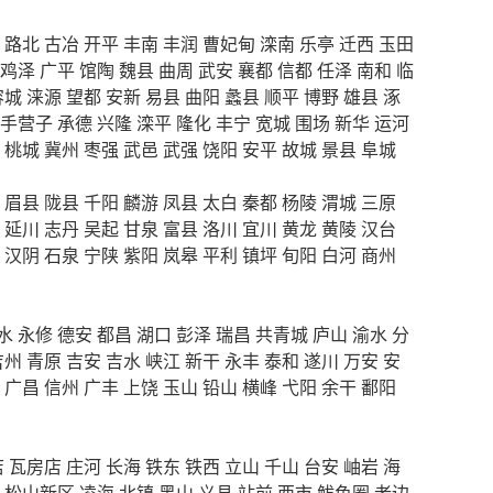
路北
古冶
开平
丰南
丰润
曹妃甸
滦南
乐亭
迁西
玉田
鸡泽
广平
馆陶
魏县
曲周
武安
襄都
信都
任泽
南和
临
容城
涞源
望都
安新
易县
曲阳
蠡县
顺平
博野
雄县
涿
手营子
承德
兴隆
滦平
隆化
丰宁
宽城
围场
新华
运河
桃城
冀州
枣强
武邑
武强
饶阳
安平
故城
景县
阜城
眉县
陇县
千阳
麟游
凤县
太白
秦都
杨陵
渭城
三原
延川
志丹
吴起
甘泉
富县
洛川
宜川
黄龙
黄陵
汉台
汉阴
石泉
宁陕
紫阳
岚皋
平利
镇坪
旬阳
白河
商州
水
永修
德安
都昌
湖口
彭泽
瑞昌
共青城
庐山
渝水
分
吉州
青原
吉安
吉水
峡江
新干
永丰
泰和
遂川
万安
安
广昌
信州
广丰
上饶
玉山
铅山
横峰
弋阳
余干
鄱阳
店
瓦房店
庄河
长海
铁东
铁西
立山
千山
台安
岫岩
海
松山新区
凌海
北镇
黑山
义县
站前
西市
鲅鱼圈
老边