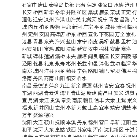
石家庄
唐山
秦皇岛
邯郸
邢台
保定
张家口
承德
沧州
长安
桥西
新华
裕华
井陉
矿区
藁城
鹿泉
栾城
正定
行
遵化
迁安
滦州
海港
山海关
北戴河
抚宁
青龙
昌黎
卢
城
内丘
柏乡
隆尧
巨鹿
新河
广宗
平乡
威县
清河
临西
州
定州
安国
高碑店
桥东
桥西
宣化
下花园
万全
崇礼
沧县
青县
东光
海兴
盐山
肃宁
南皮
吴桥
献县
孟村
泊
西安
铜川
宝鸡
咸阳
渭南
延安
汉中
榆林
安康
商洛
新城
碑林
莲湖
灞桥
未央
雁塔
阎良
临潼
长安
高陵
鄠
泾阳
乾县
礼泉
永寿
彬州
长武
旬邑
淳化
武功
临渭
华
南郑
城固
洋县
西乡
勉县
宁强
略阳
镇巴
留坝
佛坪
榆
洛南
丹凤
商南
山阳
镇安
柞水
南昌
景德镇
萍乡
九江
新余
鹰潭
赣州
吉安
宜春
抚州
东湖
西湖
青云谱
湾里
青山湖
新建
南昌县
安义
进贤
宜
月湖
余江
贵溪
章贡
南康
赣县
信丰
大余
上犹
崇义
福
永新
井冈山
袁州
奉新
万载
上高
宜丰
靖安
铜鼓
丰
万年
婺源
德兴
沈阳
大连
鞍山
抚顺
本溪
丹东
锦州
营口
阜新
辽阳
盘
和平
沈河
大东
皇姑
铁西
苏家屯
浑南
沈北新区
于洪
城
新抚
东洲
望花
顺城
抚顺县
新宾
清原
平山
溪湖
明