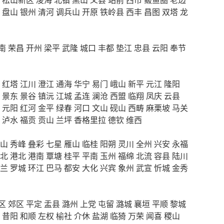
盘山
银州
清河
调兵山
开原
铁岭县
西丰
昌图
双塔
龙
南
荣昌
开州
梁平
武隆
城口
丰都
垫江
忠县
云阳
奉节
红塔
江川
澄江
通海
华宁
易门
峨山
新平
元江
隆阳
景东
景谷
镇沅
江城
孟连
澜沧
西盟
临翔
凤庆
云县
元阳
红河
金平
绿春
河口
文山
砚山
西畴
麻栗坡
马关
泸水
福贡
贡山
兰坪
香格里拉
德钦
维西
山
秀峰
叠彩
七星
雁山
临桂
阳朔
灵川
全州
兴安
永福
北
港北
港南
覃塘
桂平
平南
玉州
福绵
北流
容县
陆川
兰
罗城
环江
巴马
都安
大化
兴宾
象州
武宣
忻城
金秀
区
郊区
平定
盂县
潞州
上党
屯留
潞城
襄垣
平顺
黎城
昔阳
和顺
左权
榆社
介休
盐湖
临猗
万荣
闻喜
稷山