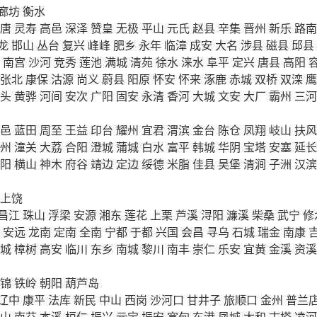
廊坊
衡水
唐
灵寿
高邑
深泽
赞皇
无极
平山
元氏
赵县
辛集
晋州
新乐
路南
龙
邯山
丛台
复兴
峰峰
肥乡
永年
临漳
成安
大名
涉县
磁县
邱县
南宫
沙河
竞秀
莲池
满城
清苑
徐水
涞水
阜平
定兴
唐县
高阳
张北
康保
沽源
尚义
蔚县
阳原
怀安
怀来
涿鹿
赤城
双桥
双滦
鹰
头
黄骅
河间
安次
广阳
固安
永清
香河
大城
文安
大厂
霸州
三河
邑
蓝田
周至
王益
印台
耀州
宜君
渭滨
金台
陈仓
凤翔
岐山
扶风
州
潼关
大荔
合阳
澄城
蒲城
白水
富平
韩城
华阴
宝塔
安塞
延长
阳
横山
神木
府谷
靖边
定边
绥德
米脂
佳县
吴堡
清涧
子洲
汉滨
上饶
昌江
珠山
浮梁
安源
湘东
莲花
上栗
芦溪
浔阳
濂溪
柴桑
武宁
修
安远
龙南
定南
全南
宁都
于都
兴国
会昌
寻乌
石城
瑞金
南康
城
樟树
高安
临川
东乡
南城
黎川
南丰
崇仁
乐安
宜黄
金溪
资溪
锦
铁岭
朝阳
葫芦岛
辽中
康平
法库
新民
中山
西岗
沙河口
甘井子
旅顺口
金州
普兰
山
南芬
本溪
桓仁
振兴
元宝
振安
宽甸
东港
凤城
太和
古塔
凌河