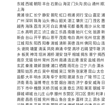
东城
西城
朝阳
丰台
石景山
海淀
门头沟
房山
通州
顺
上海
黄浦
徐汇
长宁
静安
普陀
虹口
杨浦
闵行
宝山
嘉定
浦
广州
深圳
珠海
汕头
佛山
韶关
湛江
肇庆
江门
茂名
惠
越秀
海珠
荔湾
天河
白云
黄埔
花都
番禺
南沙
从化
增
三水
高明
武江
浈江
曲江
乐昌
南雄
始兴
仁化
翁源
新
新会
台山
开平
鹤山
恩平
茂南
电白
高州
化州
信宜
惠
江城
阳东
阳西
阳春
清城
清新
英德
连州
佛冈
阳山
连
头
谢岗
塘厦
清溪
凤岗
麻涌
中堂
高埗
石碣
望牛墩
洪
乡
板芙
神湾
坦洲
湘桥
潮安
饶平
榕城
揭东
普宁
揭西
南京
无锡
徐州
常州
苏州
南通
连云港
淮安
盐城
扬州
玄武
秦淮
建邺
鼓楼
浦口
栖霞
雨花台
江宁
六合
溧水
溧阳
姑苏
虎丘
吴中
相城
吴江
常熟
张家港
昆山
太仓
盐都
大丰
响水
滨海
阜宁
射阳
建湖
东台
广陵
邗江
江
济南
青岛
淄博
枣庄
东营
烟台
潍坊
济宁
泰安
威海
日
历下
市中
槐荫
天桥
历城
长清
章丘
济阳
莱芜
钢城
平
薛城
峄城
台儿庄
山亭
滕州
东营区
河口区
垦利
利津
高密
昌邑
任城
兖州
微山
鱼台
金乡
嘉祥
汶上
泗水
梁
兰陵
费县
平邑
莒南
蒙阴
临沭
德城
陵城
宁津
庆云
临