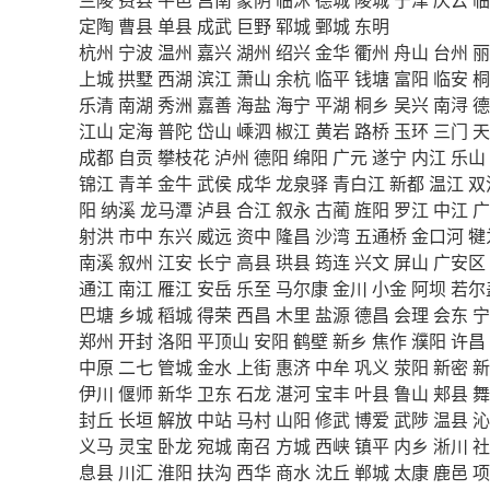
定陶
曹县
单县
成武
巨野
郓城
鄄城
东明
杭州
宁波
温州
嘉兴
湖州
绍兴
金华
衢州
舟山
台州
丽
上城
拱墅
西湖
滨江
萧山
余杭
临平
钱塘
富阳
临安
桐
乐清
南湖
秀洲
嘉善
海盐
海宁
平湖
桐乡
吴兴
南浔
德
江山
定海
普陀
岱山
嵊泗
椒江
黄岩
路桥
玉环
三门
天
成都
自贡
攀枝花
泸州
德阳
绵阳
广元
遂宁
内江
乐山
锦江
青羊
金牛
武侯
成华
龙泉驿
青白江
新都
温江
双
阳
纳溪
龙马潭
泸县
合江
叙永
古蔺
旌阳
罗江
中江
广
射洪
市中
东兴
威远
资中
隆昌
沙湾
五通桥
金口河
犍
南溪
叙州
江安
长宁
高县
珙县
筠连
兴文
屏山
广安区
通江
南江
雁江
安岳
乐至
马尔康
金川
小金
阿坝
若尔
巴塘
乡城
稻城
得荣
西昌
木里
盐源
德昌
会理
会东
宁
郑州
开封
洛阳
平顶山
安阳
鹤壁
新乡
焦作
濮阳
许昌
中原
二七
管城
金水
上街
惠济
中牟
巩义
荥阳
新密
新
伊川
偃师
新华
卫东
石龙
湛河
宝丰
叶县
鲁山
郏县
舞
封丘
长垣
解放
中站
马村
山阳
修武
博爱
武陟
温县
沁
义马
灵宝
卧龙
宛城
南召
方城
西峡
镇平
内乡
淅川
社
息县
川汇
淮阳
扶沟
西华
商水
沈丘
郸城
太康
鹿邑
项