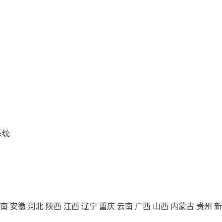
系统
南
安徽
河北
陕西
江西
辽宁
重庆
云南
广西
山西
内蒙古
贵州
新