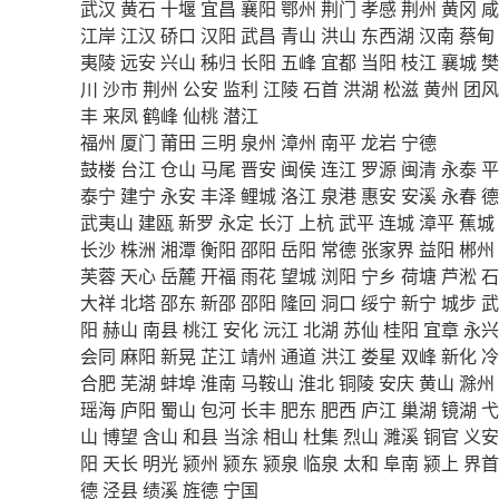
武汉
黄石
十堰
宜昌
襄阳
鄂州
荆门
孝感
荆州
黄冈
咸
江岸
江汉
硚口
汉阳
武昌
青山
洪山
东西湖
汉南
蔡甸
夷陵
远安
兴山
秭归
长阳
五峰
宜都
当阳
枝江
襄城
樊
川
沙市
荆州
公安
监利
江陵
石首
洪湖
松滋
黄州
团风
丰
来凤
鹤峰
仙桃
潜江
福州
厦门
莆田
三明
泉州
漳州
南平
龙岩
宁德
鼓楼
台江
仓山
马尾
晋安
闽侯
连江
罗源
闽清
永泰
平
泰宁
建宁
永安
丰泽
鲤城
洛江
泉港
惠安
安溪
永春
德
武夷山
建瓯
新罗
永定
长汀
上杭
武平
连城
漳平
蕉城
长沙
株洲
湘潭
衡阳
邵阳
岳阳
常德
张家界
益阳
郴州
芙蓉
天心
岳麓
开福
雨花
望城
浏阳
宁乡
荷塘
芦淞
石
大祥
北塔
邵东
新邵
邵阳
隆回
洞口
绥宁
新宁
城步
武
阳
赫山
南县
桃江
安化
沅江
北湖
苏仙
桂阳
宜章
永兴
会同
麻阳
新晃
芷江
靖州
通道
洪江
娄星
双峰
新化
冷
合肥
芜湖
蚌埠
淮南
马鞍山
淮北
铜陵
安庆
黄山
滁州
瑶海
庐阳
蜀山
包河
长丰
肥东
肥西
庐江
巢湖
镜湖
弋
山
博望
含山
和县
当涂
相山
杜集
烈山
濉溪
铜官
义安
阳
天长
明光
颍州
颍东
颍泉
临泉
太和
阜南
颍上
界首
德
泾县
绩溪
旌德
宁国