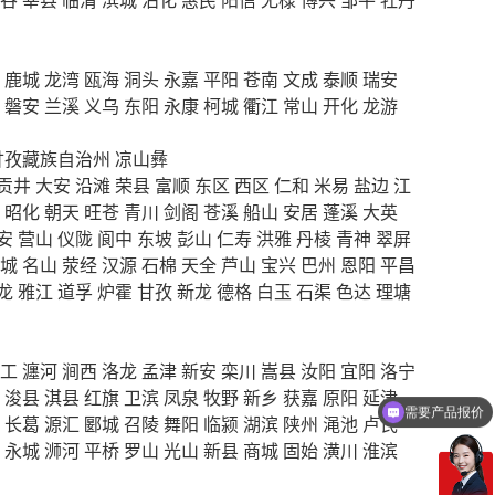
鹿城
龙湾
瓯海
洞头
永嘉
平阳
苍南
文成
泰顺
瑞安
磐安
兰溪
义乌
东阳
永康
柯城
衢江
常山
开化
龙游
甘孜藏族自治州
凉山彝
贡井
大安
沿滩
荣县
富顺
东区
西区
仁和
米易
盐边
江
昭化
朝天
旺苍
青川
剑阁
苍溪
船山
安居
蓬溪
大英
安
营山
仪陇
阆中
东坡
彭山
仁寿
洪雅
丹棱
青神
翠屏
城
名山
荥经
汉源
石棉
天全
芦山
宝兴
巴州
恩阳
平昌
龙
雅江
道孚
炉霍
甘孜
新龙
德格
白玉
石渠
色达
理塘
工
瀍河
涧西
洛龙
孟津
新安
栾川
嵩县
汝阳
宜阳
洛宁
浚县
淇县
红旗
卫滨
凤泉
牧野
新乡
获嘉
原阳
延津
需要产品报价
长葛
源汇
郾城
召陵
舞阳
临颍
湖滨
陕州
渑池
卢氏
永城
浉河
平桥
罗山
光山
新县
商城
固始
潢川
淮滨