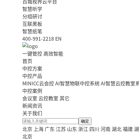
百城视界云平台
智慧听学
分组研讨
互联黑板
智慧纸笔
400-991-2218
EN
一键管控 高效智能
首页
中控方案
中控产品
MINICC云会控
AI智慧物联中控系统
AI智慧云控教室
中控案例
会议室
云控教室
其它
新闻资讯
关于我们
确定
北京
上海
广东
江苏
山东
浙江
四川
河南
湖北
福建
湖
北京