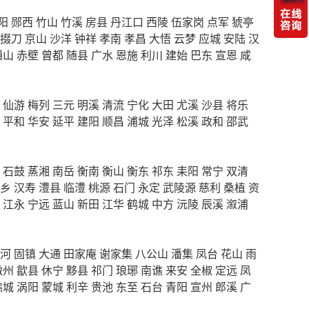
阳
郧西
竹山
竹溪
房县
丹江口
西陵
伍家岗
点军
猇亭
掇刀
京山
沙洋
钟祥
孝南
孝昌
大悟
云梦
应城
安陆
汉
通山
赤壁
曾都
随县
广水
恩施
利川
建始
巴东
宣恩
咸
仙游
梅列
三元
明溪
清流
宁化
大田
尤溪
沙县
将乐
平和
华安
延平
建阳
顺昌
浦城
光泽
松溪
政和
邵武
石鼓
蒸湘
南岳
衡南
衡山
衡东
祁东
耒阳
常宁
双清
乡
汉寿
澧县
临澧
桃源
石门
永定
武陵源
慈利
桑植
资
江永
宁远
蓝山
新田
江华
鹤城
中方
沅陵
辰溪
溆浦
河
固镇
大通
田家庵
谢家集
八公山
潘集
凤台
花山
雨
徽州
歙县
休宁
黟县
祁门
琅琊
南谯
来安
全椒
定远
凤
谯城
涡阳
蒙城
利辛
贵池
东至
石台
青阳
宣州
郎溪
广