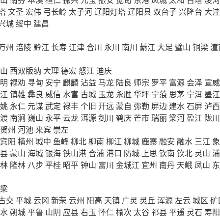
塔
文圣
宏伟
弓长岭
太子河
辽阳灯塔
辽阳县
双台子
兴隆台
大洼
兴城
绥中
建昌
万州
涪陵
黔江
长寿
江津
合川
永川
南川
綦江
大足
璧山
铜梁
潼
山
西双版纳
大理
德宏
怒江
迪庆
明
禄劝
寻甸
安宁
麒麟
沾益
马龙
陆良
师宗
罗平
富源
会泽
宣威
江
镇雄
彝良
威信
水富
古城
玉龙
永胜
华坪
宁蒗
思茅
宁洱
墨江
姚
永仁
元谋
武定
禄丰
个旧
开远
蒙自
弥勒
屏边
建水
石屏
泸西
渡
南涧
巍山
永平
云龙
洱源
剑川
鹤庆
芒市
瑞丽
梁河
盈江
陇川
贺州
河池
来宾
崇左
宾阳
横州
城中
鱼峰
柳北
柳南
柳江
柳城
鹿寨
融安
融水
三江
象
县
蒙山
海城
银海
铁山港
合浦
港口
防城
上思
钦南
钦北
灵山
浦
林
隆林
八步
平桂
昭平
钟山
富川
金城江
宜州
南丹
天峨
凤山
东
梁
古交
平城
云冈
新荣
云州
阳高
天镇
广灵
灵丘
浑源
左云
城区
矿
水
朔城
平鲁
山阴
应县
右玉
怀仁
榆次
太谷
祁县
平遥
灵石
寿阳