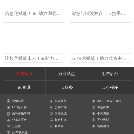
信息化赋能！ itc 助力湖北省黄石市第二医院建设高水平、多层次医疗保障体系！
智慧与增效并存！itc携手浙江浙能萧山电厂打造「智慧会议」靓丽新名片！
让数字赋能未来！itc助力卡塔尔中央市政委员会会议厅智慧化升级！
itc 技术赋能！助力北京中关村（平谷）中小企业服务中心实现资源整合、空间聚合、业务融合！
系统站点
行业站点
用户后台
itc资讯
itc服务
itc小程序
视频会议
会议系统
itcHUB会议一体机
LED显示屏
公共广播
专业扩声
信号传输管理
录播系统
中控系统
分布式平台
舞台灯光
亮化照明
云会务
扬声器
智能建筑
pis车载系统