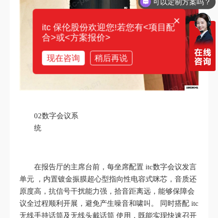
你们电话多少？
×
itc 保伦股份欢迎您!若您有<项目配
合>或<方案报价>
现在咨询
稍后再说
02数字会议系
统
在报告厅的主席台前，每坐席配置 itc数字会议发言
单元 ，内置镀金振膜超心型指向性电容式咪芯，音质还
原度高，抗信号干扰能力强，拾音距离远，能够保障会
议全过程顺利开展，避免产生噪音和啸叫。 同时搭配 itc
无线手持话筒及无线头戴话筒 使用，既能实现快速召开