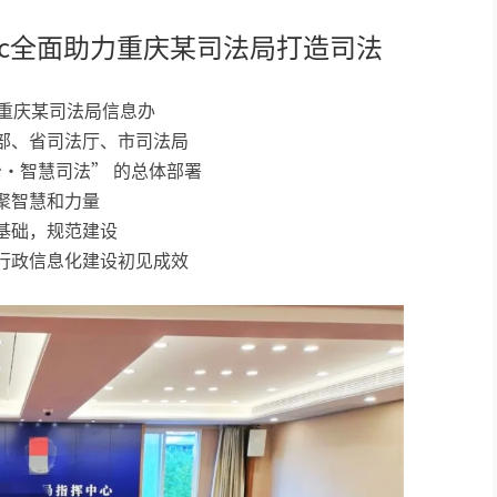
tc全面助力重庆某司法局打造司法
 重庆某司法局信息办
部、省司法厅、市司法局
治•智慧司法” 的总体部署
聚智慧和力量
基础，规范建设
行政信息化建设初见成效