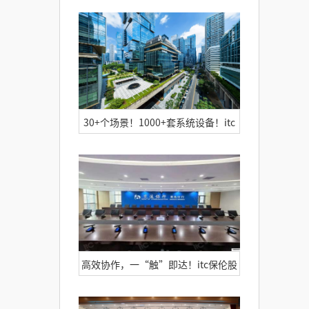
湖北郧西县打造“一网统管”智慧城
市大脑 ，让城市管理更精准高效！
30+个场景！1000+套系统设备！itc
全方位助力锦江酒店中国区深圳总部
打造智慧楼宇新标杆
高效协作，一“触”即达！itc保伦股
份助力国有大型银行交通银行青岛分