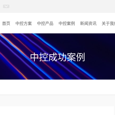
首页
中控方案
中控产品
中控案例
新闻资讯
关于我
MINICC云会控
会议室
AI智慧物联中控系统
云控教室
中控成功案例
AI智慧云控教室系统
其它