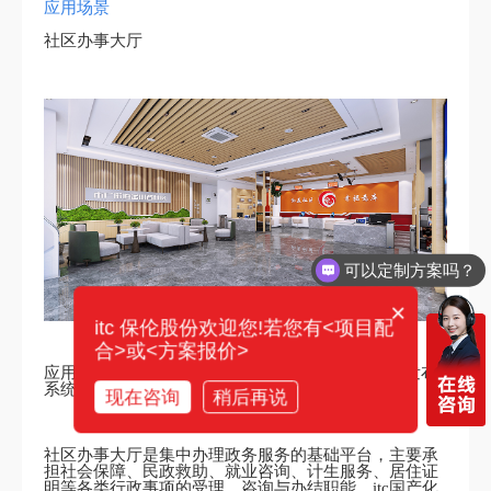
应用场景
社区办事大厅
你们电话多少？
×
itc 保伦股份欢迎您!若您有<项目配
合>或<方案报价>
应用系统：LED显示屏系统、公共广播系统、信息发布
系统、排队叫号系统、监控系统
现在咨询
稍后再说
社区办事大厅是集中办理政务服务的基础平台，主要承
担社会保障、民政救助、就业咨询、计生服务、居住证
明等各类行政事项的受理、咨询与办结职能，itc国产化