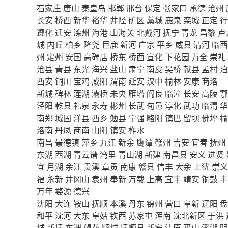
石家庄
唐山
秦皇岛
邯郸
邢台
保定
张家口
承德
沧州
长安
桥西
新华
裕华
井陉
矿区
藁城
鹿泉
栾城
正定
行
遵化
迁安
滦州
海港
山海关
北戴河
抚宁
青龙
昌黎
卢
城
内丘
柏乡
隆尧
巨鹿
新河
广宗
平乡
威县
清河
临西
州
定州
安国
高碑店
桥东
桥西
宣化
下花园
万全
崇礼
沧县
青县
东光
海兴
盐山
肃宁
南皮
吴桥
献县
孟村
泊
西安
铜川
宝鸡
咸阳
渭南
延安
汉中
榆林
安康
商洛
新城
碑林
莲湖
灞桥
未央
雁塔
阎良
临潼
长安
高陵
鄠
泾阳
乾县
礼泉
永寿
彬州
长武
旬邑
淳化
武功
临渭
华
南郑
城固
洋县
西乡
勉县
宁强
略阳
镇巴
留坝
佛坪
榆
洛南
丹凤
商南
山阳
镇安
柞水
南昌
景德镇
萍乡
九江
新余
鹰潭
赣州
吉安
宜春
抚州
东湖
西湖
青云谱
湾里
青山湖
新建
南昌县
安义
进贤
宜
月湖
余江
贵溪
章贡
南康
赣县
信丰
大余
上犹
崇义
福
永新
井冈山
袁州
奉新
万载
上高
宜丰
靖安
铜鼓
丰
万年
婺源
德兴
沈阳
大连
鞍山
抚顺
本溪
丹东
锦州
营口
阜新
辽阳
盘
和平
沈河
大东
皇姑
铁西
苏家屯
浑南
沈北新区
于洪
城
新抚
东洲
望花
顺城
抚顺县
新宾
清原
平山
溪湖
明