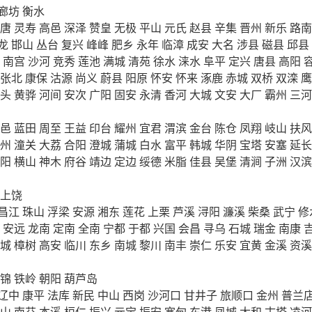
廊坊
衡水
唐
灵寿
高邑
深泽
赞皇
无极
平山
元氏
赵县
辛集
晋州
新乐
路南
龙
邯山
丛台
复兴
峰峰
肥乡
永年
临漳
成安
大名
涉县
磁县
邱县
南宫
沙河
竞秀
莲池
满城
清苑
徐水
涞水
阜平
定兴
唐县
高阳
张北
康保
沽源
尚义
蔚县
阳原
怀安
怀来
涿鹿
赤城
双桥
双滦
鹰
头
黄骅
河间
安次
广阳
固安
永清
香河
大城
文安
大厂
霸州
三河
邑
蓝田
周至
王益
印台
耀州
宜君
渭滨
金台
陈仓
凤翔
岐山
扶风
州
潼关
大荔
合阳
澄城
蒲城
白水
富平
韩城
华阴
宝塔
安塞
延长
阳
横山
神木
府谷
靖边
定边
绥德
米脂
佳县
吴堡
清涧
子洲
汉滨
上饶
昌江
珠山
浮梁
安源
湘东
莲花
上栗
芦溪
浔阳
濂溪
柴桑
武宁
修
安远
龙南
定南
全南
宁都
于都
兴国
会昌
寻乌
石城
瑞金
南康
城
樟树
高安
临川
东乡
南城
黎川
南丰
崇仁
乐安
宜黄
金溪
资溪
锦
铁岭
朝阳
葫芦岛
辽中
康平
法库
新民
中山
西岗
沙河口
甘井子
旅顺口
金州
普兰
山
南芬
本溪
桓仁
振兴
元宝
振安
宽甸
东港
凤城
太和
古塔
凌河