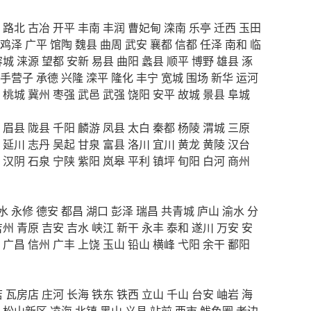
路北
古冶
开平
丰南
丰润
曹妃甸
滦南
乐亭
迁西
玉田
鸡泽
广平
馆陶
魏县
曲周
武安
襄都
信都
任泽
南和
临
容城
涞源
望都
安新
易县
曲阳
蠡县
顺平
博野
雄县
涿
手营子
承德
兴隆
滦平
隆化
丰宁
宽城
围场
新华
运河
桃城
冀州
枣强
武邑
武强
饶阳
安平
故城
景县
阜城
眉县
陇县
千阳
麟游
凤县
太白
秦都
杨陵
渭城
三原
延川
志丹
吴起
甘泉
富县
洛川
宜川
黄龙
黄陵
汉台
汉阴
石泉
宁陕
紫阳
岚皋
平利
镇坪
旬阳
白河
商州
水
永修
德安
都昌
湖口
彭泽
瑞昌
共青城
庐山
渝水
分
吉州
青原
吉安
吉水
峡江
新干
永丰
泰和
遂川
万安
安
广昌
信州
广丰
上饶
玉山
铅山
横峰
弋阳
余干
鄱阳
店
瓦房店
庄河
长海
铁东
铁西
立山
千山
台安
岫岩
海
松山新区
凌海
北镇
黑山
义县
站前
西市
鲅鱼圈
老边