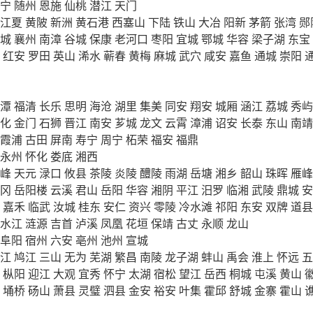
宁
随州
恩施
仙桃
潜江
天门
江夏
黄陂
新洲
黄石港
西塞山
下陆
铁山
大冶
阳新
茅箭
张湾
郧
城
襄州
南漳
谷城
保康
老河口
枣阳
宜城
鄂城
华容
梁子湖
东宝
红安
罗田
英山
浠水
蕲春
黄梅
麻城
武穴
咸安
嘉鱼
通城
崇阳
潭
福清
长乐
思明
海沧
湖里
集美
同安
翔安
城厢
涵江
荔城
秀屿
化
金门
石狮
晋江
南安
芗城
龙文
云霄
漳浦
诏安
长泰
东山
南靖
霞浦
古田
屏南
寿宁
周宁
柘荣
福安
福鼎
永州
怀化
娄底
湘西
峰
天元
渌口
攸县
茶陵
炎陵
醴陵
雨湖
岳塘
湘乡
韶山
珠晖
雁峰
冈
岳阳楼
云溪
君山
岳阳
华容
湘阴
平江
汨罗
临湘
武陵
鼎城
安
嘉禾
临武
汝城
桂东
安仁
资兴
零陵
冷水滩
祁阳
东安
双牌
道县
水江
涟源
吉首
泸溪
凤凰
花垣
保靖
古丈
永顺
龙山
阜阳
宿州
六安
亳州
池州
宣城
江
鸠江
三山
无为
芜湖
繁昌
南陵
龙子湖
蚌山
禹会
淮上
怀远
五
枞阳
迎江
大观
宜秀
怀宁
太湖
宿松
望江
岳西
桐城
屯溪
黄山
埇桥
砀山
萧县
灵璧
泗县
金安
裕安
叶集
霍邱
舒城
金寨
霍山