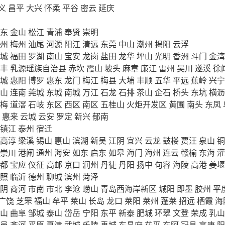
义
昌平
大兴
怀柔
平谷
密云
延庆
东
金山
松江
青浦
奉贤
崇明
州
梅州
汕尾
河源
阳江
清远
东莞
中山
潮州
揭阳
云浮
城
福田
罗湖
南山
宝安
龙岗
盐田
龙华
坪山
光明
香洲
斗门
金湾
丰
乳源瑶族自治县
赤坎
霞山
坡头
麻章
廉江
雷州
吴川
遂溪
徐
城
惠阳
博罗
惠东
龙门
梅江
梅县
大埔
丰顺
五华
平远
蕉岭
兴宁
山
连南
莞城
东城
南城
万江
石龙
石排
茶山
企石
桥头
东坑
横沥
梅
道滘
石岐
东区
西区
南区
五桂山
火炬开发区
黄圃
南头
东凤
惠来
云城
云安
罗定
新兴
郁南
镇江
泰州
宿迁
高淳
梁溪
锡山
惠山
滨湖
新吴
江阴
宜兴
云龙
鼓楼
贾汪
泉山
铜
崇川
港闸
通州
海安
如东
启东
如皋
海门
海州
连云
赣榆
东海
灌
都
宝应
仪征
高邮
京口
润州
丹徒
丹阳
扬中
句容
海陵
高港
姜堰
照
临沂
德州
聊城
滨州
菏泽
阴
商河
市南
市北
李沧
崂山
青岛西海岸新区
城阳
即墨
胶州
平
广饶
芝罘
福山
牟平
莱山
长岛
龙口
莱阳
莱州
蓬莱
招远
栖霞
海
山
曲阜
邹城
泰山
岱岳
宁阳
东平
新泰
肥城
环翠
文登
荣成
乳山
邑
齐河
平原
夏津
武城
乐陵
禹城
东昌府
茌平
东阿
冠县
高唐
阳