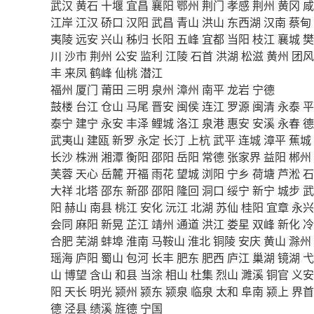
武汉
黄石
十堰
宜昌
襄阳
鄂州
荆门
孝感
荆州
黄冈
咸
江岸
江汉
硚口
汉阳
武昌
青山
洪山
东西湖
汉南
蔡甸
夷陵
远安
兴山
秭归
长阳
五峰
宜都
当阳
枝江
襄城
樊
川
沙市
荆州
公安
监利
江陵
石首
洪湖
松滋
黄州
团风
丰
来凤
鹤峰
仙桃
潜江
福州
厦门
莆田
三明
泉州
漳州
南平
龙岩
宁德
鼓楼
台江
仓山
马尾
晋安
闽侯
连江
罗源
闽清
永泰
平
泰宁
建宁
永安
丰泽
鲤城
洛江
泉港
惠安
安溪
永春
德
武夷山
建瓯
新罗
永定
长汀
上杭
武平
连城
漳平
蕉城
长沙
株洲
湘潭
衡阳
邵阳
岳阳
常德
张家界
益阳
郴州
芙蓉
天心
岳麓
开福
雨花
望城
浏阳
宁乡
荷塘
芦淞
石
大祥
北塔
邵东
新邵
邵阳
隆回
洞口
绥宁
新宁
城步
武
阳
赫山
南县
桃江
安化
沅江
北湖
苏仙
桂阳
宜章
永兴
会同
麻阳
新晃
芷江
靖州
通道
洪江
娄星
双峰
新化
冷
合肥
芜湖
蚌埠
淮南
马鞍山
淮北
铜陵
安庆
黄山
滁州
瑶海
庐阳
蜀山
包河
长丰
肥东
肥西
庐江
巢湖
镜湖
弋
山
博望
含山
和县
当涂
相山
杜集
烈山
濉溪
铜官
义安
阳
天长
明光
颍州
颍东
颍泉
临泉
太和
阜南
颍上
界首
德
泾县
绩溪
旌德
宁国