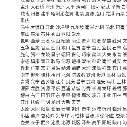
盖州
大石桥
海州
新邱
太平
清河门
细河
彰武
阜新
白
城
朝阳县
建平
喀喇沁左翼
北票
凌源
连山
龙港
南票
重庆
渝中
大渡口
江北
沙坪坝
九龙坡
南岸
北碚
渝北
巴南
巫山
巫溪
石柱
秀山
酉阳
彭水
昆明
曲靖
玉溪
保山
昭通
丽江
普洱
临沧
楚雄
红河
文
五华
盘龙
官渡
西山
东川
呈贡
晋宁
富民
宜良
石林
嵩
施甸
腾冲
龙陵
昌宁
昭阳
鲁甸
巧家
盐津
大关
永善
绥
永德
镇康
双江
耿马
沧源
楚雄
双柏
牟定
南华
姚安
大
丘北
广南
富宁
景洪
勐海
勐腊
大理
漾濞
祥云
宾川
弥
南宁
柳州
桂林
梧州
北海
防城港
钦州
贵港
玉林
百色
青秀
兴宁
西乡塘
江南
良庆
邕宁
武鸣
隆安
马山
上林
灌阳
龙胜
资源
平乐
荔浦
恭城
万秀
长洲
龙圩
苍梧
藤
博白
右江
田阳
田东
平果
德保
那坡
凌云
乐业
田林
西
江州
扶绥
宁明
龙州
大新
天等
太原
大同
阳泉
长治
晋城
朔州
晋中
运城
忻州
临汾
吕
小店
迎泽
杏花岭
尖草坪
万柏林
晋源
清徐
阳曲
娄烦
壶关
长子
武乡
沁县
沁源
城区
泽州
高平
阳城
陵川
沁