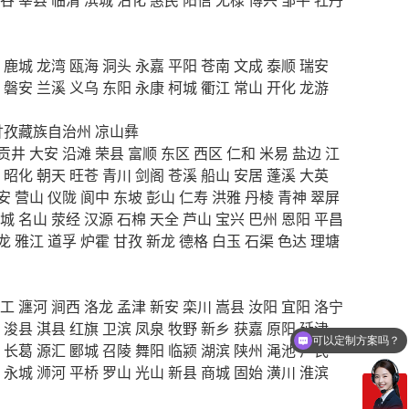
鹿城
龙湾
瓯海
洞头
永嘉
平阳
苍南
文成
泰顺
瑞安
磐安
兰溪
义乌
东阳
永康
柯城
衢江
常山
开化
龙游
甘孜藏族自治州
凉山彝
贡井
大安
沿滩
荣县
富顺
东区
西区
仁和
米易
盐边
江
昭化
朝天
旺苍
青川
剑阁
苍溪
船山
安居
蓬溪
大英
安
营山
仪陇
阆中
东坡
彭山
仁寿
洪雅
丹棱
青神
翠屏
城
名山
荥经
汉源
石棉
天全
芦山
宝兴
巴州
恩阳
平昌
龙
雅江
道孚
炉霍
甘孜
新龙
德格
白玉
石渠
色达
理塘
工
瀍河
涧西
洛龙
孟津
新安
栾川
嵩县
汝阳
宜阳
洛宁
浚县
淇县
红旗
卫滨
凤泉
牧野
新乡
获嘉
原阳
延津
可以定制方案吗？
长葛
源汇
郾城
召陵
舞阳
临颍
湖滨
陕州
渑池
卢氏
永城
浉河
平桥
罗山
光山
新县
商城
固始
潢川
淮滨