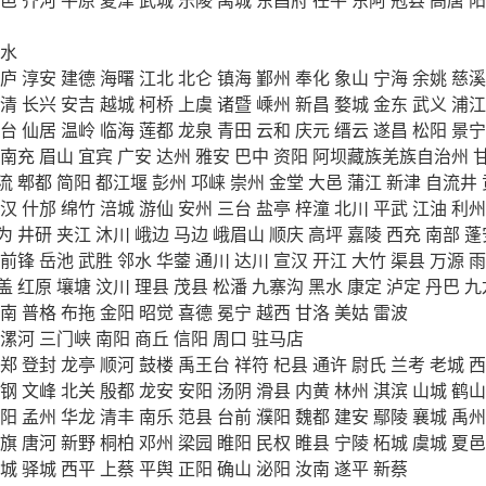
水
庐
淳安
建德
海曙
江北
北仑
镇海
鄞州
奉化
象山
宁海
余姚
慈溪
清
长兴
安吉
越城
柯桥
上虞
诸暨
嵊州
新昌
婺城
金东
武义
浦江
台
仙居
温岭
临海
莲都
龙泉
青田
云和
庆元
缙云
遂昌
松阳
景宁
南充
眉山
宜宾
广安
达州
雅安
巴中
资阳
阿坝藏族羌族自治州
流
郫都
简阳
都江堰
彭州
邛崃
崇州
金堂
大邑
蒲江
新津
自流井
汉
什邡
绵竹
涪城
游仙
安州
三台
盐亭
梓潼
北川
平武
江油
利州
为
井研
夹江
沐川
峨边
马边
峨眉山
顺庆
高坪
嘉陵
西充
南部
蓬
前锋
岳池
武胜
邻水
华蓥
通川
达川
宣汉
开江
大竹
渠县
万源
雨
盖
红原
壤塘
汶川
理县
茂县
松潘
九寨沟
黑水
康定
泸定
丹巴
九
南
普格
布拖
金阳
昭觉
喜德
冕宁
越西
甘洛
美姑
雷波
漯河
三门峡
南阳
商丘
信阳
周口
驻马店
郑
登封
龙亭
顺河
鼓楼
禹王台
祥符
杞县
通许
尉氏
兰考
老城
西
钢
文峰
北关
殷都
龙安
安阳
汤阴
滑县
内黄
林州
淇滨
山城
鹤山
阳
孟州
华龙
清丰
南乐
范县
台前
濮阳
魏都
建安
鄢陵
襄城
禹州
旗
唐河
新野
桐柏
邓州
梁园
睢阳
民权
睢县
宁陵
柘城
虞城
夏邑
城
驿城
西平
上蔡
平舆
正阳
确山
泌阳
汝南
遂平
新蔡