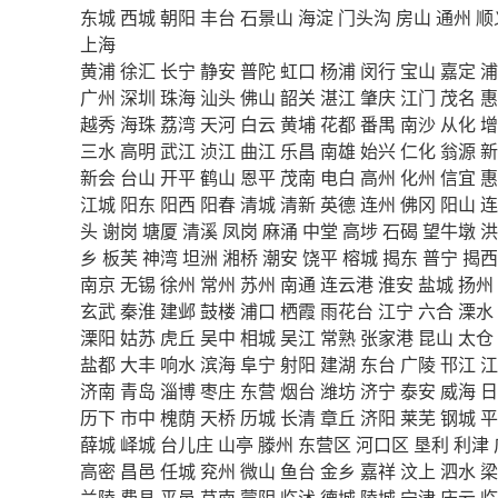
东城
西城
朝阳
丰台
石景山
海淀
门头沟
房山
通州
顺
上海
黄浦
徐汇
长宁
静安
普陀
虹口
杨浦
闵行
宝山
嘉定
浦
广州
深圳
珠海
汕头
佛山
韶关
湛江
肇庆
江门
茂名
惠
越秀
海珠
荔湾
天河
白云
黄埔
花都
番禺
南沙
从化
增
三水
高明
武江
浈江
曲江
乐昌
南雄
始兴
仁化
翁源
新
新会
台山
开平
鹤山
恩平
茂南
电白
高州
化州
信宜
惠
江城
阳东
阳西
阳春
清城
清新
英德
连州
佛冈
阳山
连
头
谢岗
塘厦
清溪
凤岗
麻涌
中堂
高埗
石碣
望牛墩
洪
乡
板芙
神湾
坦洲
湘桥
潮安
饶平
榕城
揭东
普宁
揭西
南京
无锡
徐州
常州
苏州
南通
连云港
淮安
盐城
扬州
玄武
秦淮
建邺
鼓楼
浦口
栖霞
雨花台
江宁
六合
溧水
溧阳
姑苏
虎丘
吴中
相城
吴江
常熟
张家港
昆山
太仓
盐都
大丰
响水
滨海
阜宁
射阳
建湖
东台
广陵
邗江
江
济南
青岛
淄博
枣庄
东营
烟台
潍坊
济宁
泰安
威海
日
历下
市中
槐荫
天桥
历城
长清
章丘
济阳
莱芜
钢城
平
薛城
峄城
台儿庄
山亭
滕州
东营区
河口区
垦利
利津
高密
昌邑
任城
兖州
微山
鱼台
金乡
嘉祥
汶上
泗水
梁
兰陵
费县
平邑
莒南
蒙阴
临沭
德城
陵城
宁津
庆云
临