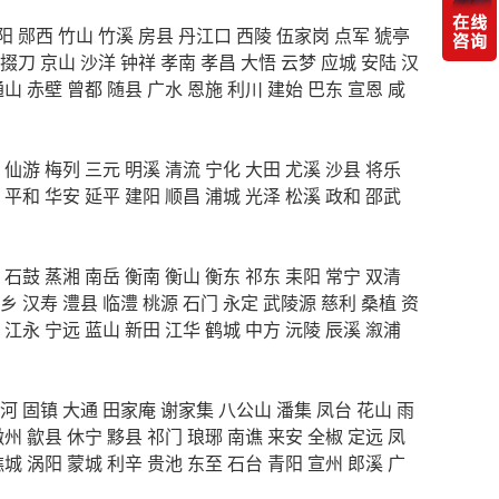
阳
郧西
竹山
竹溪
房县
丹江口
西陵
伍家岗
点军
猇亭
掇刀
京山
沙洋
钟祥
孝南
孝昌
大悟
云梦
应城
安陆
汉
通山
赤壁
曾都
随县
广水
恩施
利川
建始
巴东
宣恩
咸
仙游
梅列
三元
明溪
清流
宁化
大田
尤溪
沙县
将乐
平和
华安
延平
建阳
顺昌
浦城
光泽
松溪
政和
邵武
石鼓
蒸湘
南岳
衡南
衡山
衡东
祁东
耒阳
常宁
双清
乡
汉寿
澧县
临澧
桃源
石门
永定
武陵源
慈利
桑植
资
江永
宁远
蓝山
新田
江华
鹤城
中方
沅陵
辰溪
溆浦
河
固镇
大通
田家庵
谢家集
八公山
潘集
凤台
花山
雨
徽州
歙县
休宁
黟县
祁门
琅琊
南谯
来安
全椒
定远
凤
谯城
涡阳
蒙城
利辛
贵池
东至
石台
青阳
宣州
郎溪
广