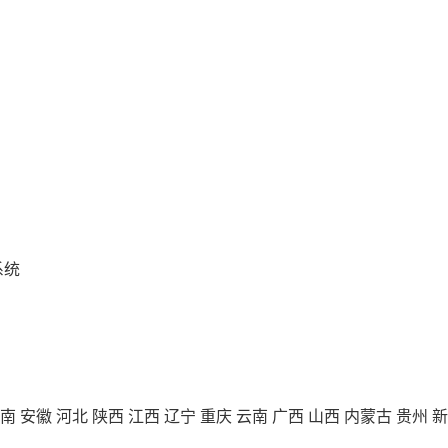
系统
南
安徽
河北
陕西
江西
辽宁
重庆
云南
广西
山西
内蒙古
贵州
新