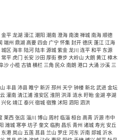
金平
龙湖
濠江
潮阳
潮南
澄海
南澳
禅城
南海
顺德
闻
端州
鼎湖
高要
四会
广宁
怀集
封开
德庆
蓬江
江海
城区
海丰
陆河
陆丰
源城
紫金
龙川
连平
和平
东源
常平
虎门
长安
沙田
厚街
寮步
大岭山
大朗
黄江
樟木
阜沙
小榄
古镇
横栏
三角
民众
南朗
港口
大涌
沙溪
三
山
丰县
沛县
睢宁
新沂
邳州
天宁
钟楼
新北
武进
金坛
云
灌南
清江浦
淮安区
淮阴
洪泽
涟水
盱眙
金湖
亭湖
兴化
靖江
泰兴
宿城
宿豫
沭阳
泗阳
泗洪
度
莱西
张店
淄川
博山
周村
临淄
桓台
高青
沂源
市中
阳
潍城
寒亭
坊子
奎文
临朐
昌乐
青州
诸城
寿光
安丘
东港
岚山
五莲
莒县
兰山
罗庄
河东
沂南
郯城
沂水
谷
莘县
临清
滨城
沾化
惠民
阳信
无棣
博兴
邹平
牡丹