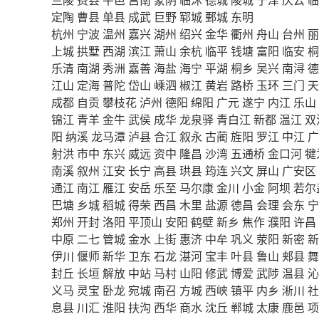
定陶
曹县
单县
成武
巨野
郓城
鄄城
东明
杭州
宁波
温州
嘉兴
湖州
绍兴
金华
衢州
舟山
台州
丽
上城
拱墅
西湖
滨江
萧山
余杭
临平
钱塘
富阳
临安
桐
乐清
南湖
秀洲
嘉善
海盐
海宁
平湖
桐乡
吴兴
南浔
德
江山
定海
普陀
岱山
嵊泗
椒江
黄岩
路桥
玉环
三门
天
成都
自贡
攀枝花
泸州
德阳
绵阳
广元
遂宁
内江
乐山
锦江
青羊
金牛
武侯
成华
龙泉驿
青白江
新都
温江
双
阳
纳溪
龙马潭
泸县
合江
叙永
古蔺
旌阳
罗江
中江
广
射洪
市中
东兴
威远
资中
隆昌
沙湾
五通桥
金口河
犍
南溪
叙州
江安
长宁
高县
珙县
筠连
兴文
屏山
广安区
通江
南江
雁江
安岳
乐至
马尔康
金川
小金
阿坝
若尔
巴塘
乡城
稻城
得荣
西昌
木里
盐源
德昌
会理
会东
宁
郑州
开封
洛阳
平顶山
安阳
鹤壁
新乡
焦作
濮阳
许昌
中原
二七
管城
金水
上街
惠济
中牟
巩义
荥阳
新密
新
伊川
偃师
新华
卫东
石龙
湛河
宝丰
叶县
鲁山
郏县
舞
封丘
长垣
解放
中站
马村
山阳
修武
博爱
武陟
温县
沁
义马
灵宝
卧龙
宛城
南召
方城
西峡
镇平
内乡
淅川
社
息县
川汇
淮阳
扶沟
西华
商水
沈丘
郸城
太康
鹿邑
项