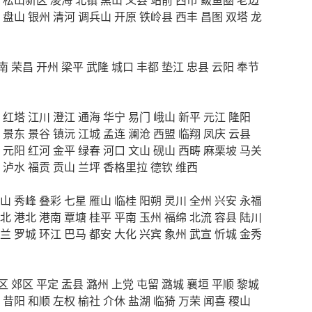
盘山
银州
清河
调兵山
开原
铁岭县
西丰
昌图
双塔
龙
南
荣昌
开州
梁平
武隆
城口
丰都
垫江
忠县
云阳
奉节
红塔
江川
澄江
通海
华宁
易门
峨山
新平
元江
隆阳
景东
景谷
镇沅
江城
孟连
澜沧
西盟
临翔
凤庆
云县
元阳
红河
金平
绿春
河口
文山
砚山
西畴
麻栗坡
马关
泸水
福贡
贡山
兰坪
香格里拉
德钦
维西
山
秀峰
叠彩
七星
雁山
临桂
阳朔
灵川
全州
兴安
永福
北
港北
港南
覃塘
桂平
平南
玉州
福绵
北流
容县
陆川
兰
罗城
环江
巴马
都安
大化
兴宾
象州
武宣
忻城
金秀
区
郊区
平定
盂县
潞州
上党
屯留
潞城
襄垣
平顺
黎城
昔阳
和顺
左权
榆社
介休
盐湖
临猗
万荣
闻喜
稷山