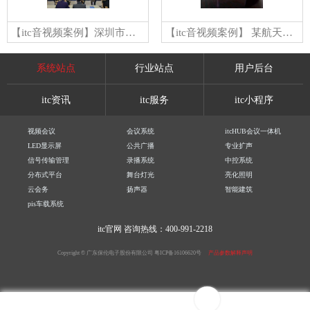
【itc音视频案例】深圳市光明集团有限公司
【itc音视频案例】 某航天集团公司会议室
系统站点
行业站点
用户后台
itc资讯
itc服务
itc小程序
视频会议
会议系统
itcHUB会议一体机
LED显示屏
公共广播
专业扩声
信号传输管理
录播系统
中控系统
分布式平台
舞台灯光
亮化照明
云会务
扬声器
智能建筑
pis车载系统
itc官网
咨询热线：400-991-2218
Copyright © 广东保伦电子股份有限公司
粤ICP备16106620号
产品参数解释声明