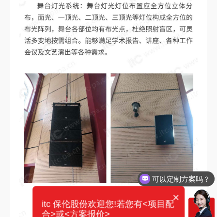
可以定制方案吗？
×
itc 保伦股份欢迎您!若您有<项目配
合>或<方案报价>