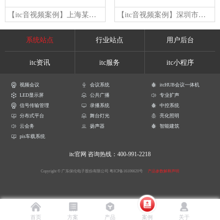
【itc音视频案例】上海某出入境边检指挥中心
【itc音视频案例】深圳市光明集团有限公司
系统站点
行业站点
用户后台
itc资讯
itc服务
itc小程序
视频会议
会议系统
itcHUB会议一体机
LED显示屏
公共广播
专业扩声
信号传输管理
录播系统
中控系统
分布式平台
舞台灯光
亮化照明
云会务
扬声器
智能建筑
pis车载系统
itc官网
咨询热线：400-991-2218
Copyright © 广东保伦电子股份有限公司
粤ICP备16106620号
产品参数解释声明
首页
方案
产品
案例
关于