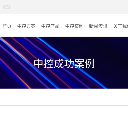
首页
中控方案
中控产品
中控案例
新闻资讯
关于我
MINICC云会控
会议室
AI智慧物联中控系统
云控教室
中控成功案例
AI智慧云控教室系统
其它