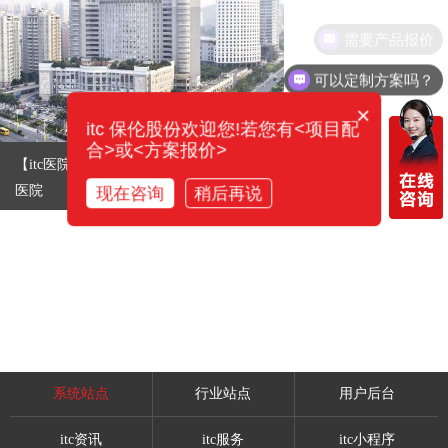
需要产品报价
可以定制方案吗？
×
itc 保伦股份欢迎您!若您有<项目配
合>或<方案报价>
【itc医院整体解决方案案例】东莞市东华
医院
现在咨询
稍后再说
系统站点
行业站点
用户后台
itc资讯
itc服务
itc小程序