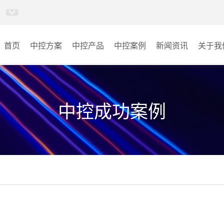
首页
中控方案
中控产品
中控案例
新闻资讯
关于我
MINICC云会控
会议室
AI智慧物联中控系统
云控教室
中控成功案例
AI智慧云控教室系统
其它