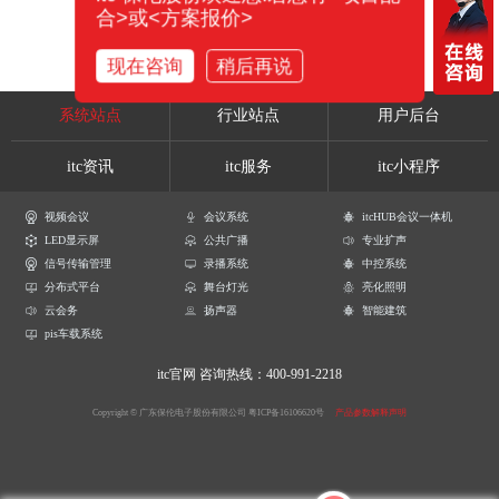
合>或<方案报价>
现在咨询
稍后再说
系统站点
行业站点
用户后台
itc资讯
itc服务
itc小程序
视频会议
会议系统
itcHUB会议一体机
LED显示屏
公共广播
专业扩声
信号传输管理
录播系统
中控系统
分布式平台
舞台灯光
亮化照明
云会务
扬声器
智能建筑
pis车载系统
itc官网
咨询热线：400-991-2218
Copyright © 广东保伦电子股份有限公司
粤ICP备16106620号
产品参数解释声明