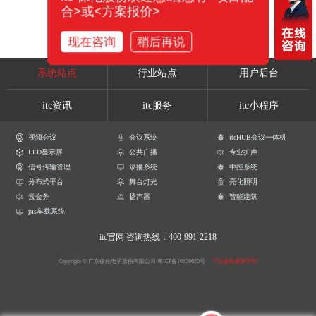
合>或<方案报价>
现在咨询
稍后再说
系统站点
行业站点
用户后台
itc资讯
itc服务
itc小程序
视频会议
会议系统
itcHUB会议一体机
LED显示屏
公共广播
专业扩声
信号传输管理
录播系统
中控系统
分布式平台
舞台灯光
亮化照明
云会务
扬声器
智能建筑
pis车载系统
itc官网
咨询热线：400-991-2218
Copyright © 广东保伦电子股份有限公司
粤ICP备16106620号
产品参数解释声明