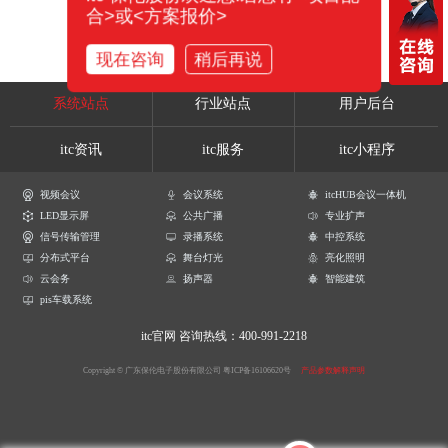
合>或<方案报价>
现在咨询
稍后再说
系统站点
行业站点
用户后台
itc资讯
itc服务
itc小程序
视频会议
会议系统
itcHUB会议一体机
LED显示屏
公共广播
专业扩声
信号传输管理
录播系统
中控系统
分布式平台
舞台灯光
亮化照明
云会务
扬声器
智能建筑
pis车载系统
itc官网
咨询热线：400-991-2218
Copyright © 广东保伦电子股份有限公司
粤ICP备16106620号
产品参数解释声明