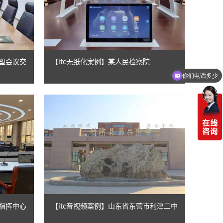
重塑会议交
【itc无纸化案例】某人民检察院
你们电话多少
局指挥中心
【itc音视频案例】山东省东营市利津二中