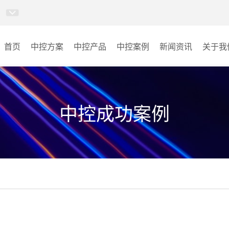
首页
中控方案
中控产品
中控案例
新闻资讯
关于我
MINICC云会控
会议室
AI智慧物联中控系统
云控教室
中控成功案例
AI智慧云控教室系统
其它