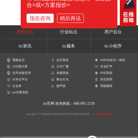
合>或<方案报价>
现在咨询
稍后再说
系统站点
行业站点
用户后台
itc资讯
itc服务
itc小程序
视频会议
会议系统
itcHUB会议一体机
LED显示屏
公共广播
专业扩声
信号传输管理
录播系统
中控系统
分布式平台
舞台灯光
亮化照明
云会务
扬声器
智能建筑
pis车载系统
itc官网
咨询热线：400-991-2218
Copyright © 广东保伦电子股份有限公司
粤ICP备16106620号
产品参数解释声明