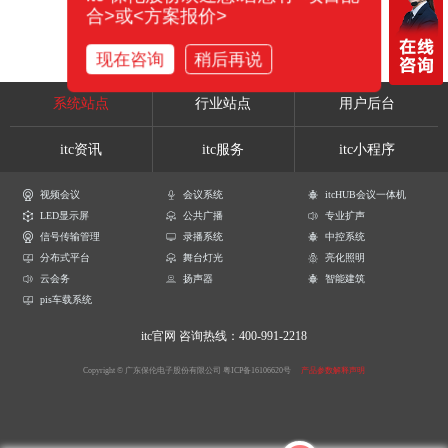
合>或<方案报价>
现在咨询
稍后再说
系统站点
行业站点
用户后台
itc资讯
itc服务
itc小程序
视频会议
会议系统
itcHUB会议一体机
LED显示屏
公共广播
专业扩声
信号传输管理
录播系统
中控系统
分布式平台
舞台灯光
亮化照明
云会务
扬声器
智能建筑
pis车载系统
itc官网
咨询热线：400-991-2218
Copyright © 广东保伦电子股份有限公司
粤ICP备16106620号
产品参数解释声明