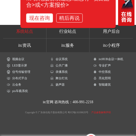
合>或<方案报价>
现在咨询
稍后再说
系统站点
行业站点
用户后台
itc资讯
itc服务
itc小程序
视频会议
会议系统
itcHUB会议一体机
LED显示屏
公共广播
专业扩声
信号传输管理
录播系统
中控系统
分布式平台
舞台灯光
亮化照明
云会务
扬声器
智能建筑
pis车载系统
itc官网
咨询热线：400-991-2218
Copyright © 广东保伦电子股份有限公司
粤ICP备16106620号
产品参数解释声明