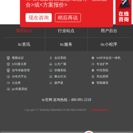
合>或<方案报价>
现在咨询
稍后再说
系统站点
行业站点
用户后台
itc资讯
itc服务
itc小程序
视频会议
会议系统
itcHUB会议一体机
LED显示屏
公共广播
专业扩声
信号传输管理
录播系统
中控系统
分布式平台
舞台灯光
亮化照明
云会务
扬声器
智能建筑
pis车载系统
itc官网
咨询热线：400-991-2218
Copyright © 广东保伦电子股份有限公司
粤ICP备16106620号
产品参数解释声明