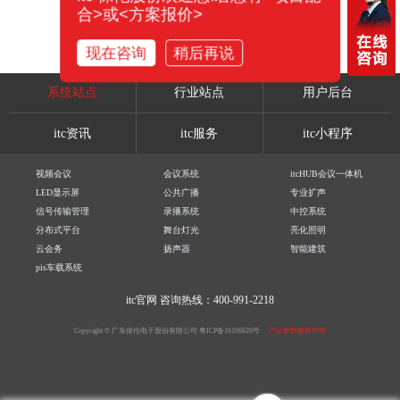
合>或<方案报价>
现在咨询
稍后再说
系统站点
行业站点
用户后台
itc资讯
itc服务
itc小程序
视频会议
会议系统
itcHUB会议一体机
LED显示屏
公共广播
专业扩声
信号传输管理
录播系统
中控系统
分布式平台
舞台灯光
亮化照明
云会务
扬声器
智能建筑
pis车载系统
itc官网
咨询热线：400-991-2218
Copyright © 广东保伦电子股份有限公司
粤ICP备16106620号
产品参数解释声明