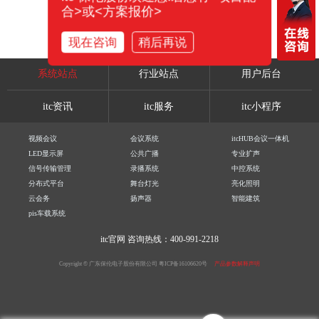
合>或<方案报价>
现在咨询
稍后再说
系统站点
行业站点
用户后台
itc资讯
itc服务
itc小程序
视频会议
会议系统
itcHUB会议一体机
LED显示屏
公共广播
专业扩声
信号传输管理
录播系统
中控系统
分布式平台
舞台灯光
亮化照明
云会务
扬声器
智能建筑
pis车载系统
itc官网
咨询热线：400-991-2218
Copyright © 广东保伦电子股份有限公司
粤ICP备16106620号
产品参数解释声明