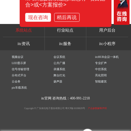
合>或<方案报价>
现在咨询
稍后再说
系统站点
行业站点
用户后台
itc资讯
itc服务
itc小程序
视频会议
会议系统
itcHUB会议一体机
LED显示屏
公共广播
专业扩声
信号传输管理
录播系统
中控系统
分布式平台
舞台灯光
亮化照明
云会务
扬声器
智能建筑
pis车载系统
itc官网
咨询热线：400-991-2218
Copyright © 广东保伦电子股份有限公司
粤ICP备16106620号
产品参数解释声明