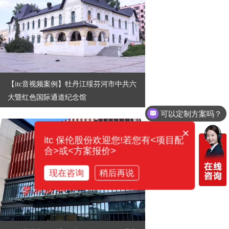
【itc音视频案例】牡丹江绥芬河市中共六
大暨红色国际通道纪念馆
可以定制方案吗？
×
itc 保伦股份欢迎您!若您有<项目配
合>或<方案报价>
现在咨询
稍后再说