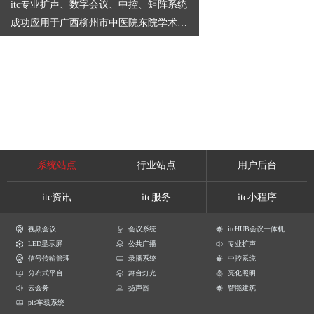
itc专业扩声、数字会议、中控、矩阵系统
成功应用于广西柳州市中医院东院学术报
告厅
系统站点
行业站点
用户后台
itc资讯
itc服务
itc小程序
视频会议
会议系统
itcHUB会议一体机
LED显示屏
公共广播
专业扩声
信号传输管理
录播系统
中控系统
分布式平台
舞台灯光
亮化照明
云会务
扬声器
智能建筑
pis车载系统